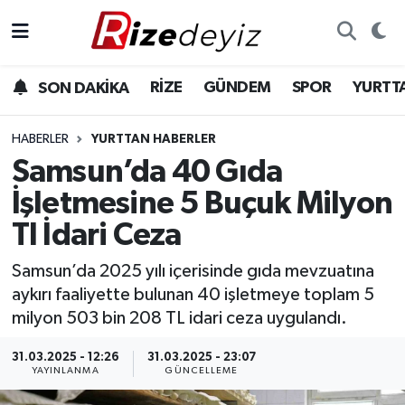
Spor
Rize Nöbetçi Eczaneler
RİZE
GÜNDEM
SPOR
YURTT
SON DAKİKA
Gündem
Rize Hava Durumu
HABERLER
YURTTAN HABERLER
Yurttan Haberler
Rize Trafik Yoğunluk Haritası
Samsun’da 40 Gıda
İşletmesine 5 Buçuk Milyon
Ekonomi
Süper Lig Puan Durumu ve Fikstür
Tl İdari Ceza
Teknoloji
Tüm Manşetler
Samsun’da 2025 yılı içerisinde gıda mevzuatına
aykırı faaliyette bulunan 40 işletmeye toplam 5
Sağlık
Son Dakika Haberleri
milyon 503 bin 208 TL idari ceza uygulandı.
Haber Arşivi
31.03.2025 - 12:26
31.03.2025 - 23:07
YAYINLANMA
GÜNCELLEME