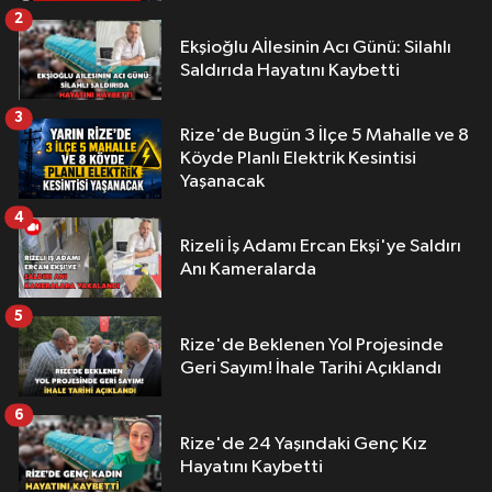
2
Ekşioğlu Aİlesinin Acı Günü: Silahlı
Saldırıda Hayatını Kaybetti
3
Rize'de Bugün 3 İlçe 5 Mahalle ve 8
Köyde Planlı Elektrik Kesintisi
Yaşanacak
4
Rizeli İş Adamı Ercan Ekşi'ye Saldırı
Anı Kameralarda
5
Rize'de Beklenen Yol Projesinde
Geri Sayım! İhale Tarihi Açıklandı
6
Rize'de 24 Yaşındaki Genç Kız
Hayatını Kaybetti