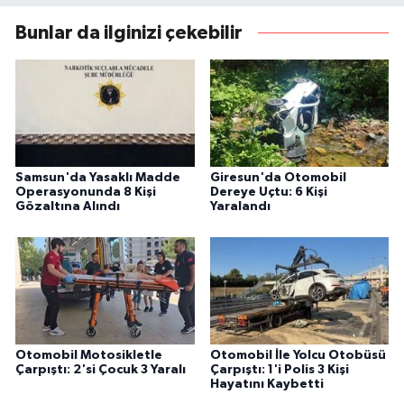
Bunlar da ilginizi çekebilir
Samsun'da Yasaklı Madde
Giresun'da Otomobil
Operasyonunda 8 Kişi
Dereye Uçtu: 6 Kişi
Gözaltına Alındı
Yaralandı
Otomobil Motosikletle
Otomobil İle Yolcu Otobüsü
Çarpıştı: 2'si Çocuk 3 Yaralı
Çarpıştı: 1'i Polis 3 Kişi
Hayatını Kaybetti