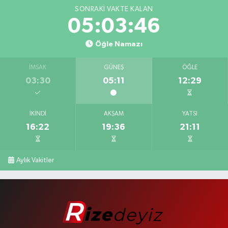
SONRAKI VAKTE KALAN
05:03:46
Öğle Namazı
İMSAK
GÜNEŞ
ÖĞLE
03:30
05:11
12:29
İKINDI
AKŞAM
YATSI
16:22
19:36
21:11
Aylık Vakitler