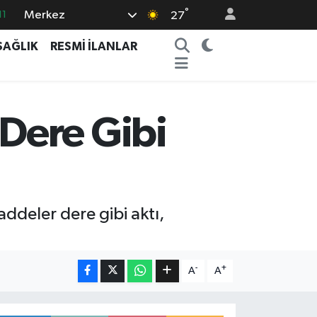
°
Merkez
11
27
18
SAĞLIK
RESMİ İLANLAR
32
38
03
Dere Gibi
14
ddeler dere gibi aktı,
-
+
A
A