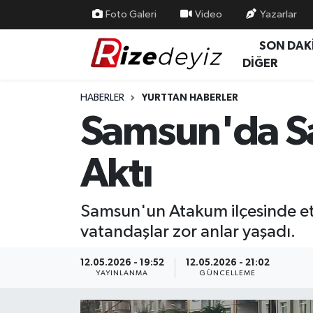
Foto Galeri
Video
Yazarlar
SON DAK
Spor
Rize Nöbetçi Eczaneler
DİĞER
Gündem
Rize Hava Durumu
HABERLER
YURTTAN HABERLER
Samsun'da Sa
Yurttan Haberler
Rize Trafik Yoğunluk Haritası
Aktı
Ekonomi
Süper Lig Puan Durumu ve Fikstür
Teknoloji
Tüm Manşetler
Samsun'un Atakum ilçesinde etki
vatandaşlar zor anlar yaşadı.
Sağlık
Son Dakika Haberleri
12.05.2026 - 19:52
12.05.2026 - 21:02
Haber Arşivi
YAYINLANMA
GÜNCELLEME