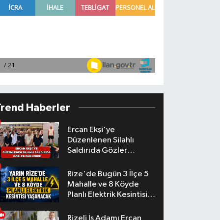
Trend Haberler
Ercan Ekşi'ye
Düzenlenen Silahlı
Saldırıda Gözler
Faillerde
Rize'de Bugün 3 İlçe 5
Mahalle ve 8 Köyde
Planlı Elektrik Kesintisi
Yaşanacak
Rizeli İş Adamı Ercan