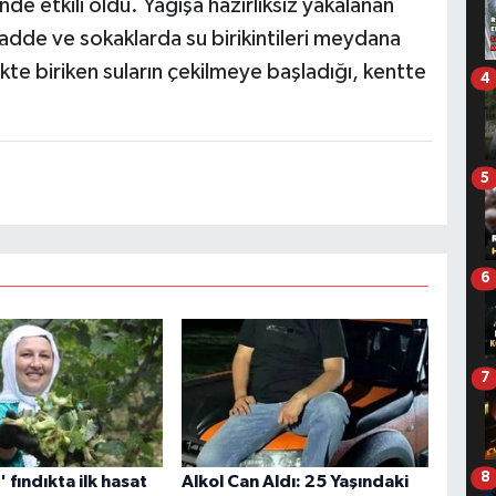
nde etkili oldu. Yağışa hazırlıksız yakalanan
adde ve sokaklarda su birikintileri meydana
likte biriken suların çekilmeye başladığı, kentte
4
5
6
7
8
n' fındıkta ilk hasat
Alkol Can Aldı: 25 Yaşındaki