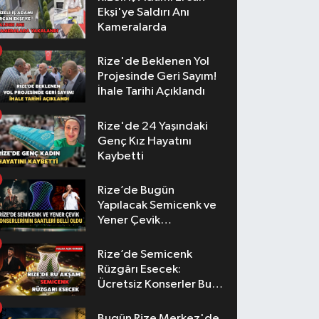
Ekşi'ye Saldırı Anı
Kameralarda
Rize'de Beklenen Yol
Projesinde Geri Sayım!
İhale Tarihi Açıklandı
Rize'de 24 Yaşındaki
Genç Kız Hayatını
Kaybetti
Rize’de Bugün
Yapılacak Semicenk ve
Yener Çevik
Konserlerinin Saatleri
Belli Oldu
Rize’de Semicenk
Rüzgârı Esecek:
Ücretsiz Konserler Bu
Akşam
Bugün Rize Merkez'de