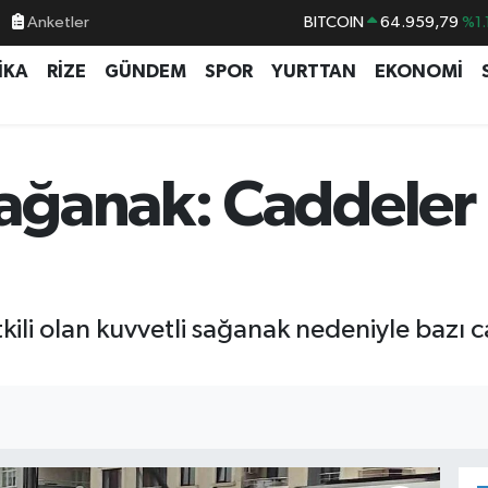
Anketler
BITCOIN
64.959,79
%1.
DOLAR
47,7436
%0.
İKA
RİZE
GÜNDEM
SPOR
YURTTAN
EKONOMİ
EURO
55,2510
%0.
STERLİN
64,4811
%0.
GRAM ALTIN
6660.55
%0.
ğanak: Caddeler 
BİST100
13.779
%-
li olan kuvvetli sağanak nedeniyle bazı ca