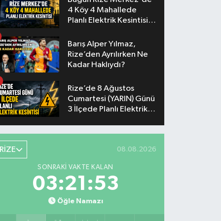
4 Köy 4 Mahallede
Planlı Elektrik Kesintisi
Yaşanacak
Barış Alper Yılmaz,
Rize’den Ayrılırken Ne
Kadar Haklıydı?
Rize’de 8 Ağustos
Cumartesi (YARIN) Günü
3 İlçede Planlı Elektrik
Kesintisi Yapılacak
RİZE
08.08.2026
SONRAKI VAKTE KALAN
03:21:52
Öğle Namazı