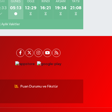
SAK
GÜNEŞ
ÖĞLE
İKINDI
AKŞAM
YATSI
:33
05:13
12:29
16:21
19:34
21:08
Aylık Vakitler
Puan Durumu ve Fikstür