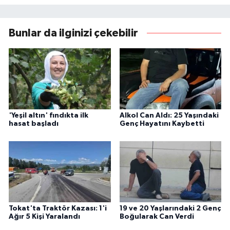
Bunlar da ilginizi çekebilir
'Yeşil altın' fındıkta ilk
Alkol Can Aldı: 25 Yaşındaki
hasat başladı
Genç Hayatını Kaybetti
Tokat'ta Traktör Kazası: 1'i
19 ve 20 Yaşlarındaki 2 Genç
Ağır 5 Kişi Yaralandı
Boğularak Can Verdi