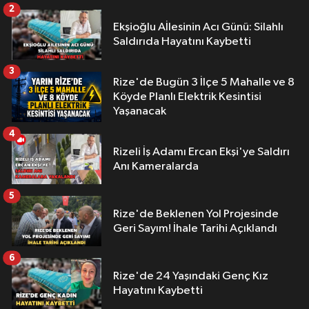
2
Ekşioğlu Aİlesinin Acı Günü: Silahlı
Saldırıda Hayatını Kaybetti
3
Rize'de Bugün 3 İlçe 5 Mahalle ve 8
Köyde Planlı Elektrik Kesintisi
Yaşanacak
4
Rizeli İş Adamı Ercan Ekşi'ye Saldırı
Anı Kameralarda
5
Rize'de Beklenen Yol Projesinde
Geri Sayım! İhale Tarihi Açıklandı
6
Rize'de 24 Yaşındaki Genç Kız
Hayatını Kaybetti