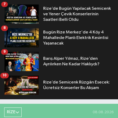
7
Rize’de Bugün Yapılacak Semicenk
ve Yener Çevik Konserlerinin
Saatleri Belli Oldu
8
Bugün Rize Merkez'de 4 Köy 4
Mahallede Planlı Elektrik Kesintisi
Yaşanacak
9
Barış Alper Yılmaz, Rize’den
Ayrılırken Ne Kadar Haklıydı?
10
Rize’de Semicenk Rüzgârı Esecek:
Ücretsiz Konserler Bu Akşam
RİZE
08.08.2026