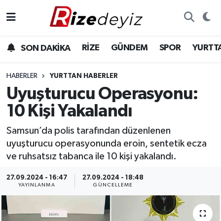
Spor
Rize Nöbetçi Eczaneler
RİZE
GÜNDEM
SPOR
YURTT
SON DAKİKA
Gündem
Rize Hava Durumu
HABERLER
YURTTAN HABERLER
Yurttan Haberler
Rize Trafik Yoğunluk Haritası
Uyuşturucu Operasyonu:
10 Kişi Yakalandı
Ekonomi
Süper Lig Puan Durumu ve Fikstür
Samsun’da polis tarafından düzenlenen
Teknoloji
Tüm Manşetler
uyuşturucu operasyonunda eroin, sentetik ecza
ve ruhsatsız tabanca ile 10 kişi yakalandı.
Sağlık
Son Dakika Haberleri
27.09.2024 - 16:47
27.09.2024 - 18:48
YAYINLANMA
GÜNCELLEME
Haber Arşivi