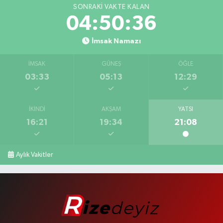
SONRAKI VAKTE KALAN
04:50:35
İmsak Namazı
İMSAK
GÜNEŞ
ÖĞLE
03:33
05:13
12:29
İKINDI
AKŞAM
YATSI
16:21
19:34
21:08
Aylık Vakitler