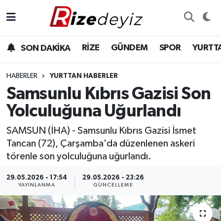
Spor
Rize Nöbetçi Eczaneler
RİZE
GÜNDEM
SPOR
YURTT
SON DAKİKA
Gündem
Rize Hava Durumu
HABERLER
YURTTAN HABERLER
Yurttan Haberler
Rize Trafik Yoğunluk Haritası
Samsunlu Kıbrıs Gazisi Son
Yolculuğuna Uğurlandı
Ekonomi
Süper Lig Puan Durumu ve Fikstür
SAMSUN (İHA) - Samsunlu Kıbrıs Gazisi İsmet
Teknoloji
Tüm Manşetler
Tancan (72), Çarşamba'da düzenlenen askeri
törenle son yolculuğuna uğurlandı.
Sağlık
Son Dakika Haberleri
29.05.2026 - 17:54
29.05.2026 - 23:26
YAYINLANMA
GÜNCELLEME
Haber Arşivi