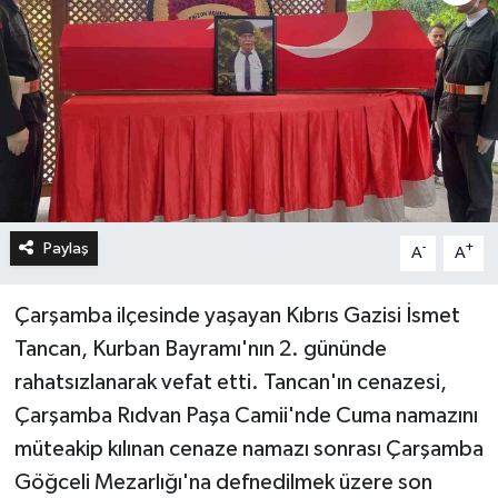
Paylaş
-
+
A
A
Çarşamba ilçesinde yaşayan Kıbrıs Gazisi İsmet
Tancan, Kurban Bayramı'nın 2. gününde
rahatsızlanarak vefat etti. Tancan'ın cenazesi,
Çarşamba Rıdvan Paşa Camii'nde Cuma namazını
müteakip kılınan cenaze namazı sonrası Çarşamba
Göğceli Mezarlığı'na defnedilmek üzere son