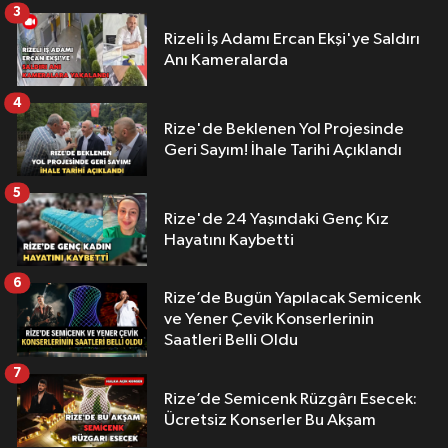
3
Rizeli İş Adamı Ercan Ekşi'ye Saldırı
Anı Kameralarda
4
Rize'de Beklenen Yol Projesinde
Geri Sayım! İhale Tarihi Açıklandı
5
Rize'de 24 Yaşındaki Genç Kız
Hayatını Kaybetti
6
Rize’de Bugün Yapılacak Semicenk
ve Yener Çevik Konserlerinin
Saatleri Belli Oldu
7
Rize’de Semicenk Rüzgârı Esecek:
Ücretsiz Konserler Bu Akşam