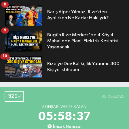
8
Barış Alper Yılmaz, Rize’den
Ayrılırken Ne Kadar Haklıydı?
9
Bugün Rize Merkez'de 4 Köy 4
Mahallede Planlı Elektrik Kesintisi
Yaşanacak
10
Rize’ye Dev Balıkçılık Yatırımı: 300
Kişiye İstihdam
RİZE
09.08.2026
SONRAKI VAKTE KALAN
05:58:36
İmsak Namazı