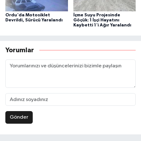
Ordu'da Motosiklet
İçme Suyu Projesinde
Devrildi, Sürücü Yaralandı
Göçük: 1 İşçi Hayatını
Kaybetti 1'i Ağır Yaralandı
Yorumlar
Gönder