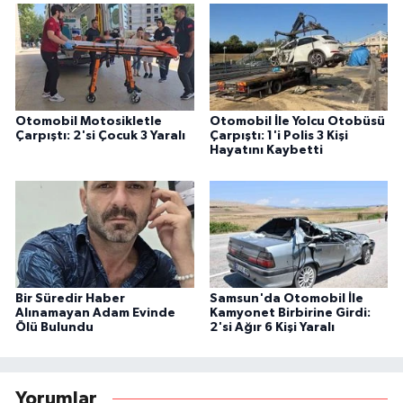
Otomobil Motosikletle
Otomobil İle Yolcu Otobüsü
Çarpıştı: 2'si Çocuk 3 Yaralı
Çarpıştı: 1'i Polis 3 Kişi
Hayatını Kaybetti
Bir Süredir Haber
Samsun'da Otomobil İle
Alınamayan Adam Evinde
Kamyonet Birbirine Girdi:
Ölü Bulundu
2'si Ağır 6 Kişi Yaralı
Yorumlar