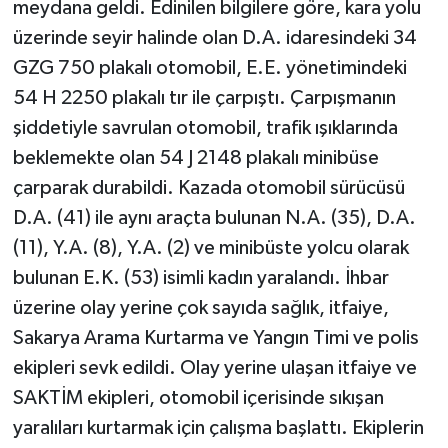
meydana geldi. Edinilen bilgilere göre, kara yolu
üzerinde seyir halinde olan D.A. idaresindeki 34
GZG 750 plakalı otomobil, E.E. yönetimindeki
54 H 2250 plakalı tır ile çarpıştı. Çarpışmanın
şiddetiyle savrulan otomobil, trafik ışıklarında
beklemekte olan 54 J 2148 plakalı minibüse
çarparak durabildi. Kazada otomobil sürücüsü
D.A. (41) ile aynı araçta bulunan N.A. (35), D.A.
(11), Y.A. (8), Y.A. (2) ve minibüste yolcu olarak
bulunan E.K. (53) isimli kadın yaralandı. İhbar
üzerine olay yerine çok sayıda sağlık, itfaiye,
Sakarya Arama Kurtarma ve Yangın Timi ve polis
ekipleri sevk edildi. Olay yerine ulaşan itfaiye ve
SAKTİM ekipleri, otomobil içerisinde sıkışan
yaralıları kurtarmak için çalışma başlattı. Ekiplerin