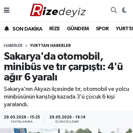
Spor
Rize Nöbetçi Eczaneler
RİZE
GÜNDEM
SPOR
YURTT
SON DAKİKA
Gündem
Rize Hava Durumu
HABERLER
YURTTAN HABERLER
Yurttan Haberler
Rize Trafik Yoğunluk Haritası
Sakarya'da otomobil,
minibüs ve tır çarpıştı: 4'ü
Ekonomi
Süper Lig Puan Durumu ve Fikstür
ağır 6 yaralı
Teknoloji
Tüm Manşetler
Sakarya'nın Akyazı ilçesinde tır, otomobil ve yolcu
minibüsünün karıştığı kazada 3'ü çocuk 6 kişi
Sağlık
Son Dakika Haberleri
yaralandı.
Haber Arşivi
29.05.2026 - 15:25
29.05.2026 - 19:14
YAYINLANMA
GÜNCELLEME