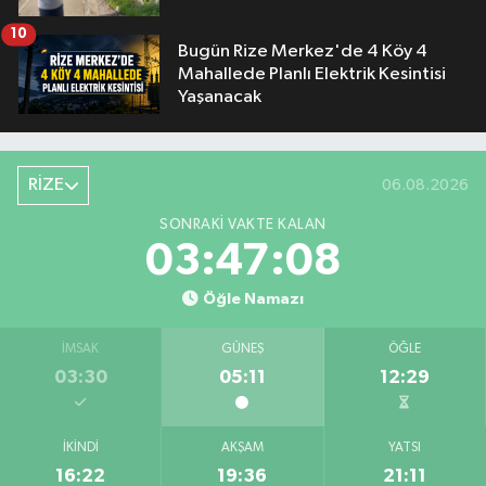
10
Bugün Rize Merkez'de 4 Köy 4
Mahallede Planlı Elektrik Kesintisi
Yaşanacak
RİZE
06.08.2026
SONRAKI VAKTE KALAN
03:47:07
Öğle Namazı
İMSAK
GÜNEŞ
ÖĞLE
03:30
05:11
12:29
İKINDI
AKŞAM
YATSI
16:22
19:36
21:11