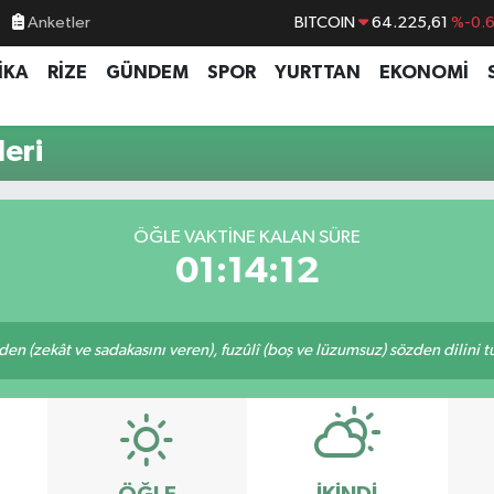
Anketler
BITCOIN
64.225,61
%-0.
DOLAR
47,6704
%
İKA
RİZE
GÜNDEM
SPOR
YURTTAN
EKONOMİ
EURO
55,0406
%-0.
STERLİN
64,2143
%
eri
GRAM ALTIN
6510.40
%0.4
BİST100
13.799
%7
ÖĞLE VAKTINE KALAN SÜRE
01:14:12
eden (zekât ve sadakasını veren), fuzûlî (boş ve lüzumsuz) sözden dilini 