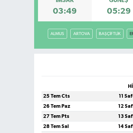
İMSAK
GÜNEŞ
03:49
05:29
ALMUS
ARTOVA
BAŞÇİFTLİK
E
H
25 Tem Cts
11 Sa
26 Tem Paz
12 Sa
27 Tem Pts
13 Sa
28 Tem Sal
14 Sa