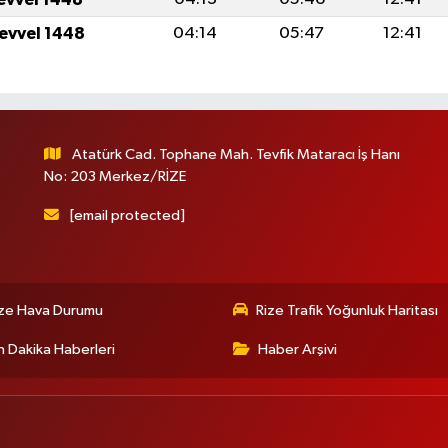
levvel 1448
04:14
05:47
12:41
Atatürk Cad. Tophane Mah. Tevfik Mataracı İş Hanı
No: 203 Merkez/RİZE
[email protected]
ize Hava Durumu
Rize Trafik Yoğunluk Haritası
 Dakika Haberleri
Haber Arşivi