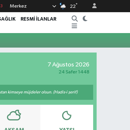
°
Merkez
63
22
0
SAĞLIK
RESMİ İLANLAR
08
0
5
0
7 Ağustos 2026
24 Safer 1448
tutan kimseye müjdeler olsun. (Hadis-i şerif)