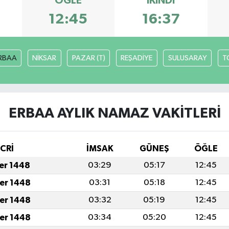
ÖĞLE
İKINDI
12:45
16:37
RBAA
NİKSAR
PAZAR (T)
REŞADİYE
SULUSARAY
T
ERBAA AYLIK NAMAZ VAKITLERI
İCRİ
İMSAK
GÜNEŞ
ÖĞLE
fer 1448
03:29
05:17
12:45
fer 1448
03:31
05:18
12:45
fer 1448
03:32
05:19
12:45
fer 1448
03:34
05:20
12:45