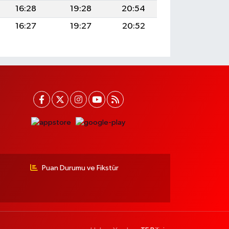
16:28
19:28
20:54
16:27
19:27
20:52
Puan Durumu ve Fikstür