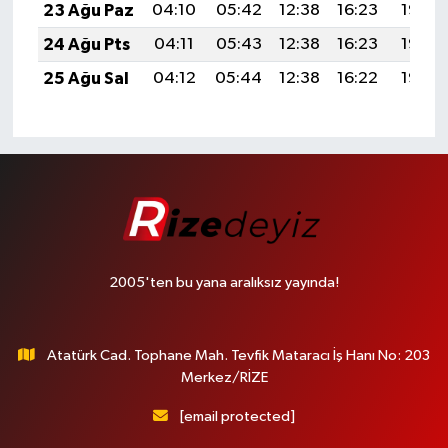
23 Ağu Paz
04:10
05:42
12:38
16:23
19:25
24 Ağu Pts
04:11
05:43
12:38
16:23
19:23
25 Ağu Sal
04:12
05:44
12:38
16:22
19:22
2005'ten bu yana aralıksız yayında!
Atatürk Cad. Tophane Mah. Tevfik Mataracı İş Hanı No: 203
Merkez/RİZE
[email protected]