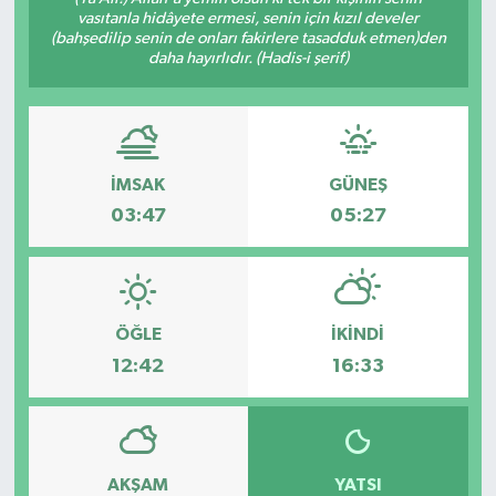
vasıtanla hidâyete ermesi, senin için kızıl develer
(bahşedilip senin de onları fakirlere tasadduk etmen)den
daha hayırlıdır. (Hadis-i şerif)
İMSAK
GÜNEŞ
03:47
05:27
ÖĞLE
İKINDI
12:42
16:33
AKŞAM
YATSI