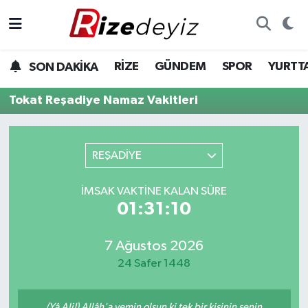
Spor
Rize Nöbetçi Eczaneler
RİZE
GÜNDEM
SPOR
YURTT
SON DAKİKA
Gündem
Rize Hava Durumu
Tokat Reşadiye Namaz Vakitleri
Yurttan Haberler
Rize Trafik Yoğunluk Haritası
REŞADİYE
Ekonomi
Süper Lig Puan Durumu ve Fikstür
İMSAK VAKTINE KALAN SÜRE
Teknoloji
Tüm Manşetler
01:31:10
Sağlık
Son Dakika Haberleri
7 Ağustos 2026
Haber Arşivi
24 Safer 1448
(Yâ Ali!) Allâh'a yemin olsun ki tek bir kişinin senin