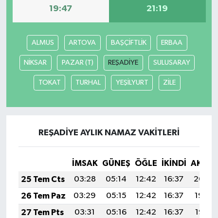
19:47
21:19
ALMUS
ARTOVA
BAŞÇİFTLİK
ERBAA
NİKSAR
PAZAR (T)
REŞADİYE
SULUSARAY
TOKAT
TURHAL
YEŞİLYURT
ZİLE
REŞADİYE AYLIK NAMAZ VAKITLERI
İMSAK
GÜNEŞ
ÖĞLE
İKINDI
AKŞA
25 Tem Cts
03:28
05:14
12:42
16:37
20:00
26 Tem Paz
03:29
05:15
12:42
16:37
19:59
27 Tem Pts
03:31
05:16
12:42
16:37
19:58