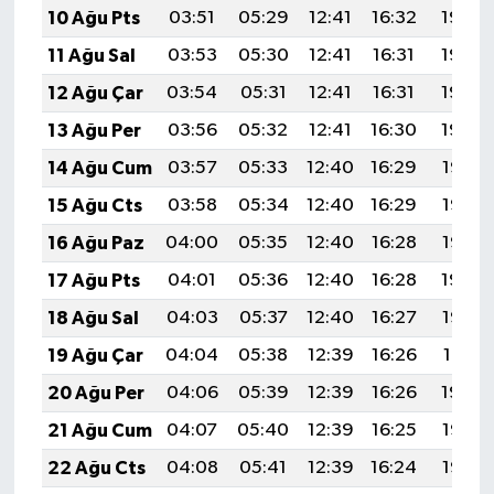
10 Ağu Pts
03:51
05:29
12:41
16:32
19:43
11 Ağu Sal
03:53
05:30
12:41
16:31
19:42
12 Ağu Çar
03:54
05:31
12:41
16:31
19:40
13 Ağu Per
03:56
05:32
12:41
16:30
19:39
14 Ağu Cum
03:57
05:33
12:40
16:29
19:38
15 Ağu Cts
03:58
05:34
12:40
16:29
19:36
16 Ağu Paz
04:00
05:35
12:40
16:28
19:35
17 Ağu Pts
04:01
05:36
12:40
16:28
19:34
18 Ağu Sal
04:03
05:37
12:40
16:27
19:32
19 Ağu Çar
04:04
05:38
12:39
16:26
19:31
20 Ağu Per
04:06
05:39
12:39
16:26
19:29
21 Ağu Cum
04:07
05:40
12:39
16:25
19:28
22 Ağu Cts
04:08
05:41
12:39
16:24
19:26