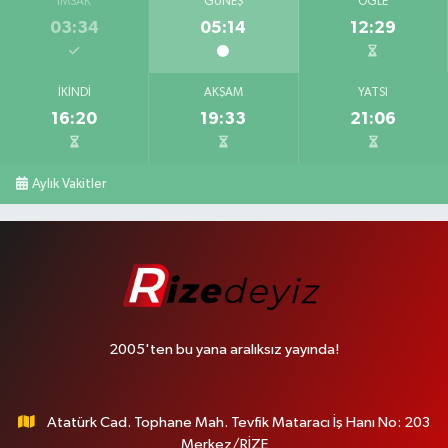
İMSAK
GÜNEŞ
ÖĞLE
03:34
05:14
12:29
İKINDI
AKŞAM
YATSI
16:20
19:33
21:06
Aylık Vakitler
2005'ten bu yana aralıksız yayında!
Atatürk Cad. Tophane Mah. Tevfik Mataracı İş Hanı No: 203
Merkez/RİZE