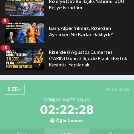
Rize’ye Dev Balıkçılık Yatırımı: 300
Kişiye İstihdam
9
Barış Alper Yılmaz, Rize’den
Ayrılırken Ne Kadar Haklıydı?
10
Rize’de 8 Ağustos Cumartesi
(YARIN) Günü 3 İlçede Planlı Elektrik
Kesintisi Yapılacak
RİZE
09.08.2026
SONRAKI VAKTE KALAN
02:22:27
Öğle Namazı