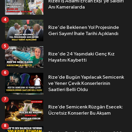
Rizeli İş Adamı Ercan Ekşi'ye Saldırı
Anı Kameralarda
4
Rize'de Beklenen Yol Projesinde
Geri Sayım! İhale Tarihi Açıklandı
5
Rize'de 24 Yaşındaki Genç Kız
Hayatını Kaybetti
6
Rize’de Bugün Yapılacak Semicenk
ve Yener Çevik Konserlerinin
Saatleri Belli Oldu
7
Rize’de Semicenk Rüzgârı Esecek:
Ücretsiz Konserler Bu Akşam
8