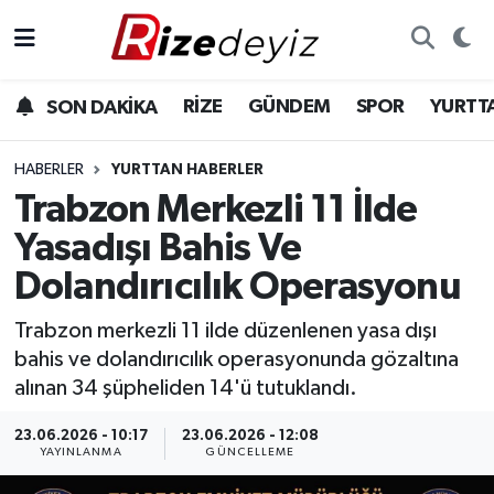
Spor
Rize Nöbetçi Eczaneler
RİZE
GÜNDEM
SPOR
YURTT
SON DAKİKA
Gündem
Rize Hava Durumu
HABERLER
YURTTAN HABERLER
Yurttan Haberler
Rize Trafik Yoğunluk Haritası
Trabzon Merkezli 11 İlde
Yasadışı Bahis Ve
Ekonomi
Süper Lig Puan Durumu ve Fikstür
Dolandırıcılık Operasyonu
Teknoloji
Tüm Manşetler
Trabzon merkezli 11 ilde düzenlenen yasa dışı
bahis ve dolandırıcılık operasyonunda gözaltına
Sağlık
Son Dakika Haberleri
alınan 34 şüpheliden 14'ü tutuklandı.
Haber Arşivi
23.06.2026 - 10:17
23.06.2026 - 12:08
YAYINLANMA
GÜNCELLEME