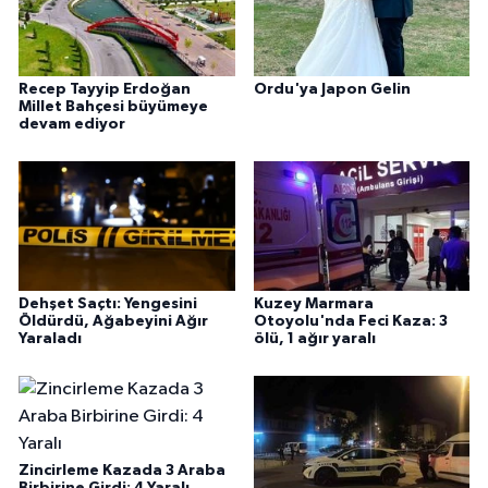
Recep Tayyip Erdoğan
Ordu'ya Japon Gelin
Millet Bahçesi büyümeye
devam ediyor
Dehşet Saçtı: Yengesini
Kuzey Marmara
Öldürdü, Ağabeyini Ağır
Otoyolu'nda Feci Kaza: 3
Yaraladı
ölü, 1 ağır yaralı
Zincirleme Kazada 3 Araba
Birbirine Girdi: 4 Yaralı