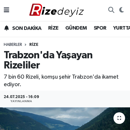
Spor
Rize Nöbetçi Eczaneler
RİZE
GÜNDEM
SPOR
YURTT
SON DAKİKA
Gündem
Rize Hava Durumu
HABERLER
RIZE
Yurttan Haberler
Rize Trafik Yoğunluk Haritası
Trabzon'da Yaşayan
Rizeliler
Ekonomi
Süper Lig Puan Durumu ve Fikstür
7 bin 60 Rizeli, komşu şehir Trabzon'da ikamet
Teknoloji
Tüm Manşetler
ediyor.
Sağlık
Son Dakika Haberleri
24.07.2025 - 16:09
YAYINLANMA
Haber Arşivi