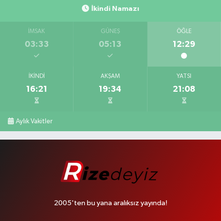
İkindi Namazı
İMSAK
GÜNEŞ
ÖĞLE
03:33
05:13
12:29
İKINDI
AKŞAM
YATSI
16:21
19:34
21:08
Aylık Vakitler
2005'ten bu yana aralıksız yayında!