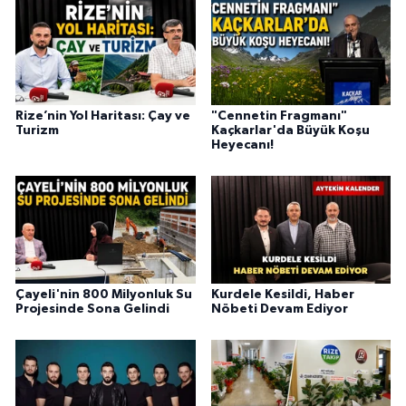
Rize’nin Yol Haritası: Çay ve
"Cennetin Fragmanı"
Turizm
Kaçkarlar'da Büyük Koşu
Heyecanı!
Çayeli'nin 800 Milyonluk Su
Kurdele Kesildi, Haber
Projesinde Sona Gelindi
Nöbeti Devam Ediyor