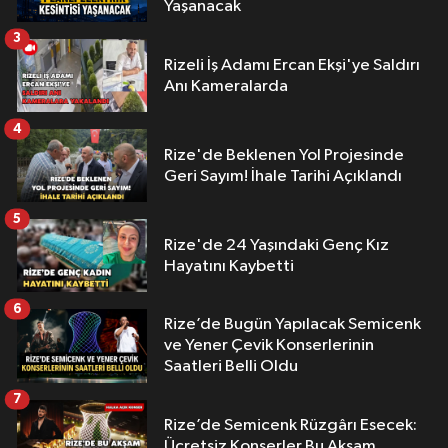
Yaşanacak
3
Rizeli İş Adamı Ercan Ekşi'ye Saldırı
Anı Kameralarda
4
Rize'de Beklenen Yol Projesinde
Geri Sayım! İhale Tarihi Açıklandı
5
Rize'de 24 Yaşındaki Genç Kız
Hayatını Kaybetti
6
Rize’de Bugün Yapılacak Semicenk
ve Yener Çevik Konserlerinin
Saatleri Belli Oldu
7
Rize’de Semicenk Rüzgârı Esecek:
Ücretsiz Konserler Bu Akşam