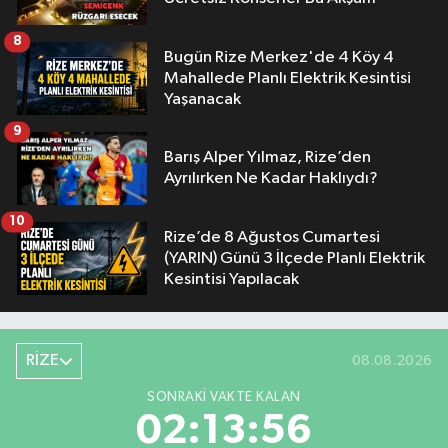
8
Bugün Rize Merkez'de 4 Köy 4
Mahallede Planlı Elektrik Kesintisi
Yaşanacak
9
Barış Alper Yılmaz, Rize’den
Ayrılırken Ne Kadar Haklıydı?
10
Rize’de 8 Ağustos Cumartesi
(YARIN) Günü 3 İlçede Planlı Elektrik
Kesintisi Yapılacak
RİZE
08.08.2026
SONRAKI VAKTE KALAN
02:13:55