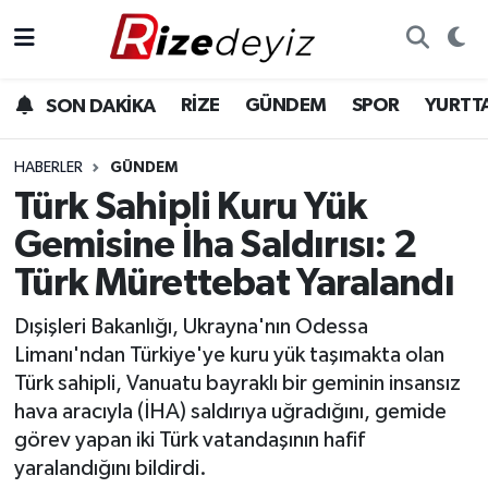
Spor
Rize Nöbetçi Eczaneler
RİZE
GÜNDEM
SPOR
YURTT
SON DAKİKA
Gündem
Rize Hava Durumu
HABERLER
GÜNDEM
Yurttan Haberler
Rize Trafik Yoğunluk Haritası
Türk Sahipli Kuru Yük
Gemisine İha Saldırısı: 2
Ekonomi
Süper Lig Puan Durumu ve Fikstür
Türk Mürettebat Yaralandı
Teknoloji
Tüm Manşetler
Dışişleri Bakanlığı, Ukrayna'nın Odessa
Limanı'ndan Türkiye'ye kuru yük taşımakta olan
Sağlık
Son Dakika Haberleri
Türk sahipli, Vanuatu bayraklı bir geminin insansız
hava aracıyla (İHA) saldırıya uğradığını, gemide
Haber Arşivi
görev yapan iki Türk vatandaşının hafif
yaralandığını bildirdi.