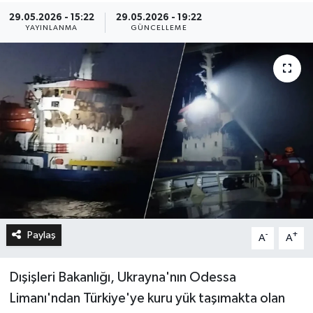
29.05.2026 - 15:22
29.05.2026 - 19:22
YAYINLANMA
GÜNCELLEME
Paylaş
-
+
A
A
Dışişleri Bakanlığı, Ukrayna'nın Odessa
Limanı'ndan Türkiye'ye kuru yük taşımakta olan