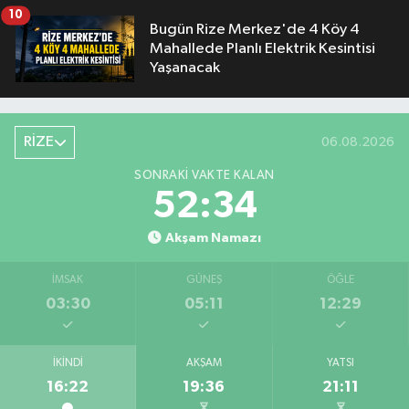
10
Bugün Rize Merkez'de 4 Köy 4
Mahallede Planlı Elektrik Kesintisi
Yaşanacak
RİZE
06.08.2026
SONRAKI VAKTE KALAN
52:34
Akşam Namazı
İMSAK
GÜNEŞ
ÖĞLE
03:30
05:11
12:29
İKINDI
AKŞAM
YATSI
16:22
19:36
21:11