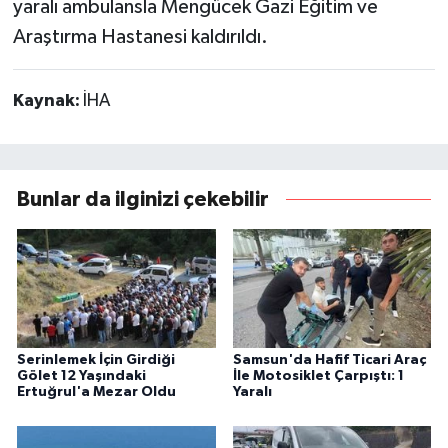
yaralı ambulansla Mengücek Gazi Eğitim ve
Araştırma Hastanesi kaldırıldı.
Kaynak:
İHA
Bunlar da ilginizi çekebilir
Serinlemek İçin Girdiği
Samsun'da Hafif Ticari Araç
Gölet 12 Yaşındaki
İle Motosiklet Çarpıştı: 1
Ertuğrul'a Mezar Oldu
Yaralı