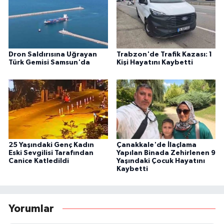
Dron Saldırısına Uğrayan
Trabzon'de Trafik Kazası: 1
Türk Gemisi Samsun'da
Kişi Hayatını Kaybetti
25 Yaşındaki Genç Kadın
Çanakkale'de İlaçlama
Eski Sevgilisi Tarafından
Yapılan Binada Zehirlenen 9
Canice Katledildi
Yaşındaki Çocuk Hayatını
Kaybetti
Yorumlar