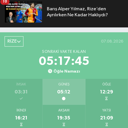
10
Barış Alper Yılmaz, Rize’den
Ayrılırken Ne Kadar Haklıydı?
RİZE
07.08.2026
SONRAKI VAKTE KALAN
05:17:44
Öğle Namazı
İMSAK
GÜNEŞ
ÖĞLE
03:31
05:12
12:29
İKINDI
AKŞAM
YATSI
16:21
19:35
21:09