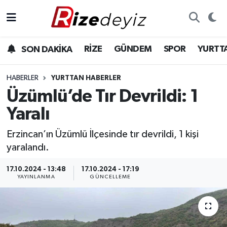
Spor
Rize Nöbetçi Eczaneler
RİZE
GÜNDEM
SPOR
YURTT
SON DAKİKA
Gündem
Rize Hava Durumu
HABERLER
YURTTAN HABERLER
Yurttan Haberler
Rize Trafik Yoğunluk Haritası
Üzümlü’de Tır Devrildi: 1
Yaralı
Ekonomi
Süper Lig Puan Durumu ve Fikstür
Erzincan’ın Üzümlü İlçesinde tır devrildi, 1 kişi
Teknoloji
Tüm Manşetler
yaralandı.
Sağlık
Son Dakika Haberleri
17.10.2024 - 13:48
17.10.2024 - 17:19
YAYINLANMA
GÜNCELLEME
Haber Arşivi