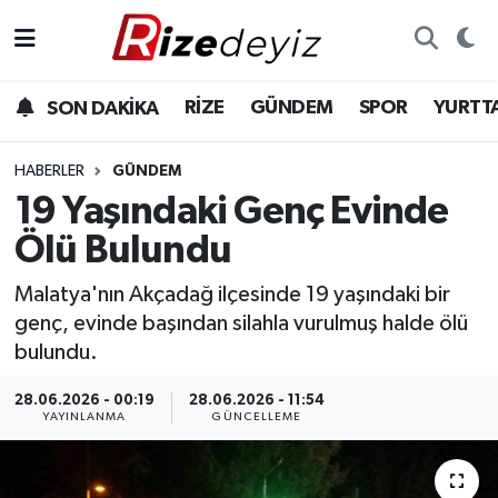
Spor
Rize Nöbetçi Eczaneler
RİZE
GÜNDEM
SPOR
YURTT
SON DAKİKA
Gündem
Rize Hava Durumu
HABERLER
GÜNDEM
Yurttan Haberler
Rize Trafik Yoğunluk Haritası
19 Yaşındaki Genç Evinde
Ölü Bulundu
Ekonomi
Süper Lig Puan Durumu ve Fikstür
Malatya'nın Akçadağ ilçesinde 19 yaşındaki bir
Teknoloji
Tüm Manşetler
genç, evinde başından silahla vurulmuş halde ölü
bulundu.
Sağlık
Son Dakika Haberleri
28.06.2026 - 00:19
28.06.2026 - 11:54
YAYINLANMA
GÜNCELLEME
Haber Arşivi