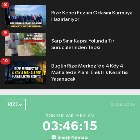
8
Rize Kendi Eczacı Odasını Kurmaya
Hazırlanıyor
9
Sarp Sınır Kapısı Yolunda Tır
Sürücülerinden Tepki
10
Bugün Rize Merkez'de 4 Köy 4
Mahallede Planlı Elektrik Kesintisi
Yaşanacak
RİZE
07.08.2026
SONRAKI VAKTE KALAN
03:46:14
İmsak Namazı