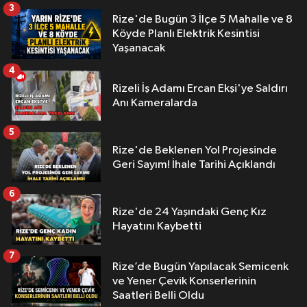
3
Rize'de Bugün 3 İlçe 5 Mahalle ve 8
Köyde Planlı Elektrik Kesintisi
Yaşanacak
4
Rizeli İş Adamı Ercan Ekşi'ye Saldırı
Anı Kameralarda
5
Rize'de Beklenen Yol Projesinde
Geri Sayım! İhale Tarihi Açıklandı
6
Rize'de 24 Yaşındaki Genç Kız
Hayatını Kaybetti
7
Rize’de Bugün Yapılacak Semicenk
ve Yener Çevik Konserlerinin
Saatleri Belli Oldu