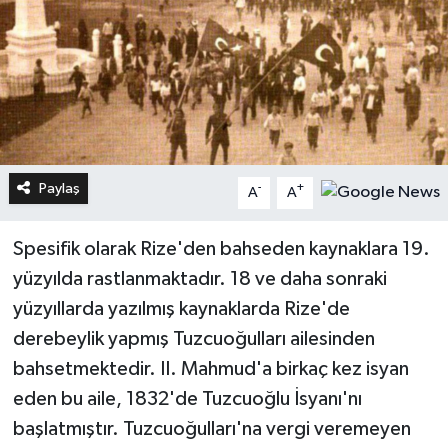
Paylaş
-
+
A
A
Spesifik olarak Rize'den bahseden kaynaklara 19.
yüzyılda rastlanmaktadır. 18 ve daha sonraki
yüzyıllarda yazılmış kaynaklarda Rize'de
derebeylik yapmış Tuzcuoğulları ailesinden
bahsetmektedir. II. Mahmud'a birkaç kez isyan
eden bu aile, 1832'de Tuzcuoğlu İsyanı'nı
başlatmıştır. Tuzcuoğulları'na vergi veremeyen