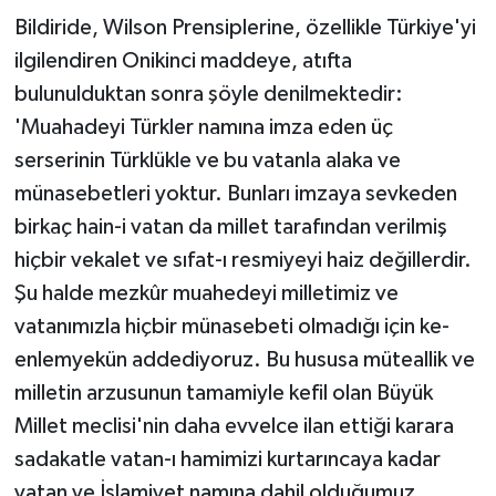
Bildiride, Wilson Prensiplerine, özellikle Türkiye'yi
ilgilendiren Onikinci maddeye, atıfta
bulunulduktan sonra şöyle denilmektedir:
'Muahadeyi Türkler namına imza eden üç
serserinin Türklükle ve bu vatanla alaka ve
münasebetleri yoktur. Bunları imzaya sevkeden
birkaç hain-i vatan da millet tarafından verilmiş
hiçbir vekalet ve sıfat-ı resmiyeyi haiz değillerdir.
Şu halde mezkûr muahedeyi milletimiz ve
vatanımızla hiçbir münasebeti olmadığı için ke-
enlemyekün addediyoruz. Bu hususa müteallik ve
milletin arzusunun tamamiyle kefil olan Büyük
Millet meclisi'nin daha evvelce ilan ettiği karara
sadakatle vatan-ı hamimizi kurtarıncaya kadar
vatan ve İslamiyet namına dahil olduğumuz