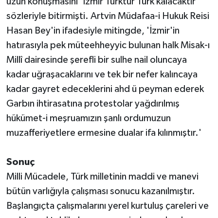
uzun konuşmasını 'İzmir Türktür Türk kalacaktır'
sözleriyle bitirmişti. Artvin Müdafaa-i Hukuk Reisi
Hasan Bey'in ifadesiyle mitingde, 'İzmir'in
hatırasıyla pek müteehheyyic bulunan halk Misak-ı
Millî dairesinde şerefli bir sulhe nail oluncaya
kadar uğraşacaklarını ve tek bir nefer kalıncaya
kadar gayret edeceklerini ahd ü peyman ederek
Garbın ihtirasatına protestolar yağdırılmış
hükümet-i meşruamızın şanlı ordumuzun
muzafferiyetlere ermesine dualar ifa kılınmıştır.'
Sonuç
Milli Mücadele, Türk milletinin maddi ve manevi
bütün varlığıyla çalışması sonucu kazanılmıştır.
Başlangıçta çalışmalarını yerel kurtuluş çareleri ve