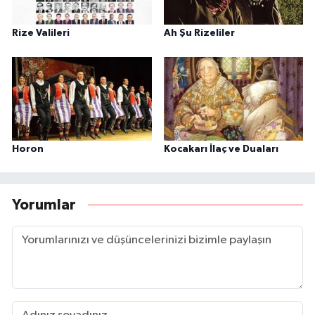
Rize Valileri
Ah Şu Rizeliler
Horon
Kocakarı İlaç ve Duaları
Yorumlar