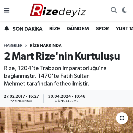
Spor
Rize Nöbetçi Eczaneler
RİZE
GÜNDEM
SPOR
YURTT
SON DAKİKA
Gündem
Rize Hava Durumu
HABERLER
RIZE HAKKINDA
Yurttan Haberler
Rize Trafik Yoğunluk Haritası
2 Mart Rize'nin Kurtuluşu
Rize, 1204'te Trabzon İmparatorluğu'na
Ekonomi
Süper Lig Puan Durumu ve Fikstür
bağlanmıştır. 1470'te Fatih Sultan
Teknoloji
Tüm Manşetler
Mehmet tarafından fethedilmiştir.
27.02.2017 - 16:27
30.04.2024 - 10:46
Sağlık
Son Dakika Haberleri
YAYINLANMA
GÜNCELLEME
Haber Arşivi