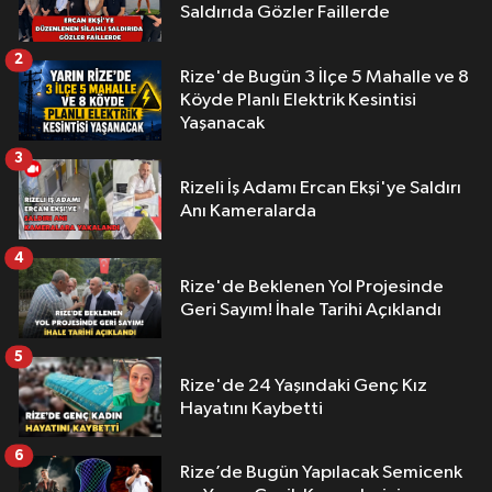
Saldırıda Gözler Faillerde
2
Rize'de Bugün 3 İlçe 5 Mahalle ve 8
Köyde Planlı Elektrik Kesintisi
Yaşanacak
3
Rizeli İş Adamı Ercan Ekşi'ye Saldırı
Anı Kameralarda
4
Rize'de Beklenen Yol Projesinde
Geri Sayım! İhale Tarihi Açıklandı
5
Rize'de 24 Yaşındaki Genç Kız
Hayatını Kaybetti
6
Rize’de Bugün Yapılacak Semicenk