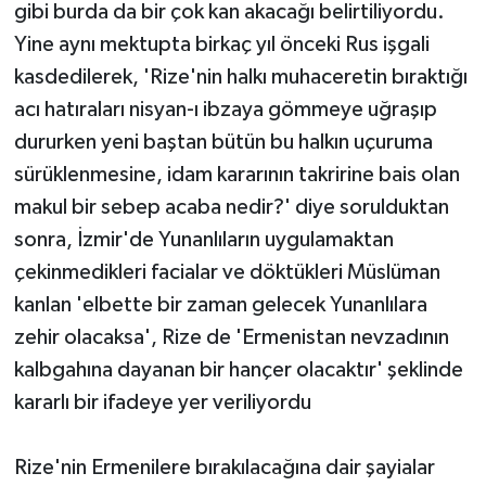
gibi burda da bir çok kan akacağı belirtiliyordu.
Yine aynı mektupta birkaç yıl önceki Rus işgali
kasdedilerek, 'Rize'nin halkı muhaceretin bıraktığı
acı hatıraları nisyan-ı ibzaya gömmeye uğraşıp
dururken yeni baştan bütün bu halkın uçuruma
sürüklenmesine, idam kararının takririne bais olan
makul bir sebep acaba nedir?' diye sorulduktan
sonra, İzmir'de Yunanlıların uygulamaktan
çekinmedikleri facialar ve döktükleri Müslüman
kanlan 'elbette bir zaman gelecek Yunanlılara
zehir olacaksa', Rize de 'Ermenistan nevzadının
kalbgahına dayanan bir hançer olacaktır' şeklinde
kararlı bir ifadeye yer veriliyordu
Rize'nin Ermenilere bırakılacağına dair şayialar