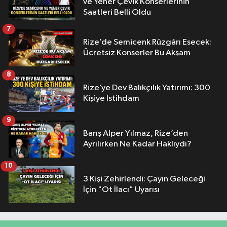
ve Yener Çevik Konserlerinin
Saatleri Belli Oldu
7
Rize’de Semicenk Rüzgârı Esecek:
Ücretsiz Konserler Bu Akşam
8
Rize’ye Dev Balıkçılık Yatırımı: 300
Kişiye İstihdam
9
Barış Alper Yılmaz, Rize’den
Ayrılırken Ne Kadar Haklıydı?
10
3 Kişi Zehirlendi: Çayın Geleceği
İçin "Ot İlacı" Uyarısı