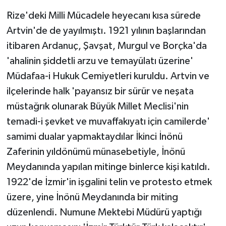
Rize'deki Milli Mücadele heyecanı kısa sürede
Artvin'de de yayılmıştı. 1921 yılının başlarından
itibaren Ardanuç, Şavşat, Murgul ve Borçka'da
'ahalinin şiddetli arzu ve temayülatı üzerine'
Müdafaa-i Hukuk Cemiyetleri kuruldu. Artvin ve
ilçelerinde halk 'payansız bir sürür ve neşata
müstağrık olunarak Büyük Millet Meclisi'nin
temadi-i şevket ve muvaffakıyatı için camilerde'
samimi dualar yapmaktaydılar İkinci İnönü
Zaferinin yıldönümü münasebetiyle, İnönü
Meydanında yapılan mitinge binlerce kişi katıldı.
1922'de İzmir'in işgalini telin ve protesto etmek
üzere, yine İnönü Meydanında bir miting
düzenlendi. Numune Mektebi Müdürü yaptığı