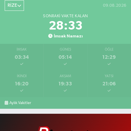
RİZE
09.08.2026
SONRAKI VAKTE KALAN
28:32
İmsak Namazı
İMSAK
GÜNEŞ
ÖĞLE
03:34
05:14
12:29
İKINDI
AKŞAM
YATSI
16:20
19:33
21:06
Aylık Vakitler