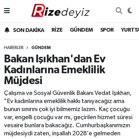
Spor
Rize Nöbetçi Eczaneler
RİZE
GÜNDEM
SPOR
YURTT
SON DAKİKA
Gündem
Rize Hava Durumu
HABERLER
GÜNDEM
Yurttan Haberler
Rize Trafik Yoğunluk Haritası
Bakan Işıkhan'dan Ev
Kadınlarına Emeklilik
Ekonomi
Süper Lig Puan Durumu ve Fikstür
Müjdesi
Teknoloji
Tüm Manşetler
Çalışma ve Sosyal Güvenlik Bakanı Vedat Işıkhan,
"Ev kadınlarına emeklilik hakkı tanıyacağız ama
Sağlık
Son Dakika Haberleri
bunun sınırını çok iyi bilmemiz lazım. Kaç çocuğu
var, engelli çocuğu var mı, geçirilen hizmet süresi
Haber Arşivi
vesaire bunlara bakacağız. Cumhurbaşkanımızın
müjdesiydi zaten, inşallah 2028'e gelmeden