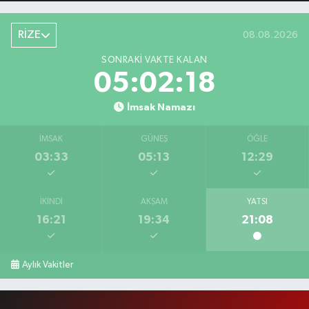
RİZE
08.08.2026
SONRAKI VAKTE KALAN
05:02:18
İmsak Namazı
İMSAK
GÜNEŞ
ÖĞLE
03:33
05:13
12:29
İKINDI
AKŞAM
YATSI
16:21
19:34
21:08
Aylık Vakitler