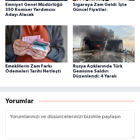
Emniyet Genel Müdürlüğü
Sigaraya Zam Geldi: İşte
350 Komiser Yardımcısı
Güncel Fiyatlar:
Adayı Alacak
Emeklilerin Zam Farkı
Rusya Açıklarında Türk
Ödemeleri Tarihi Netleşti
Gemisine Saldırı
Düzenlendi: 4 Yaralı
Yorumlar