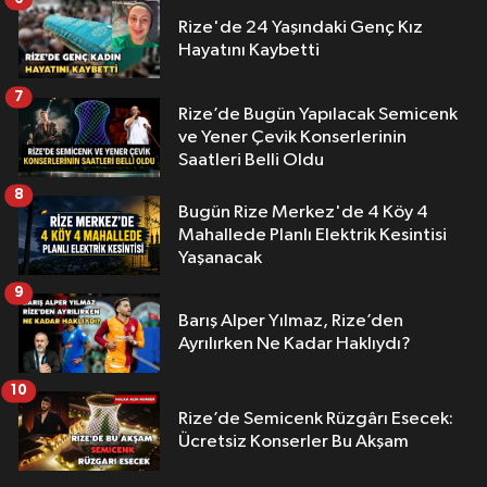
Rize'de 24 Yaşındaki Genç Kız
Hayatını Kaybetti
7
Rize’de Bugün Yapılacak Semicenk
ve Yener Çevik Konserlerinin
Saatleri Belli Oldu
8
Bugün Rize Merkez'de 4 Köy 4
Mahallede Planlı Elektrik Kesintisi
Yaşanacak
9
Barış Alper Yılmaz, Rize’den
Ayrılırken Ne Kadar Haklıydı?
10
Rize’de Semicenk Rüzgârı Esecek:
Ücretsiz Konserler Bu Akşam