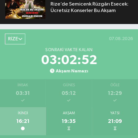
Rize’de Semicenk Rüzgârı Esecek:
Ücretsiz Konserler Bu Akşam
RİZE
07.08.2026
SONRAKI VAKTE KALAN
03:02:51
Akşam Namazı
İMSAK
GÜNEŞ
ÖĞLE
03:31
05:12
12:29
İKINDI
AKŞAM
YATSI
16:21
19:35
21:09