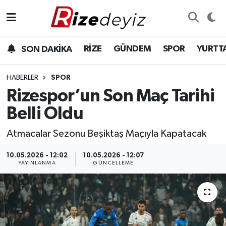
Spor
Rize Nöbetçi Eczaneler
RİZE
GÜNDEM
SPOR
YURTT
SON DAKİKA
Gündem
Rize Hava Durumu
HABERLER
SPOR
Yurttan Haberler
Rize Trafik Yoğunluk Haritası
Rizespor’un Son Maç Tarihi
Belli Oldu
Ekonomi
Süper Lig Puan Durumu ve Fikstür
Atmacalar Sezonu Beşiktaş Maçıyla Kapatacak
Teknoloji
Tüm Manşetler
10.05.2026 - 12:02
10.05.2026 - 12:07
YAYINLANMA
GÜNCELLEME
Sağlık
Son Dakika Haberleri
Haber Arşivi