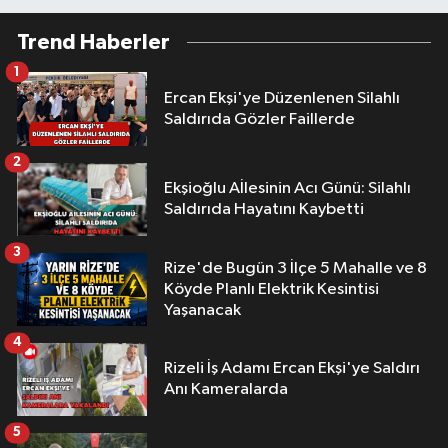
Trend Haberler
1
Ercan Ekşi'ye Düzenlenen Silahlı
Saldırıda Gözler Faillerde
2
Ekşioğlu Aİlesinin Acı Günü: Silahlı
Saldırıda Hayatını Kaybetti
3
Rize'de Bugün 3 İlçe 5 Mahalle ve 8
Köyde Planlı Elektrik Kesintisi
Yaşanacak
4
Rizeli İş Adamı Ercan Ekşi'ye Saldırı
Anı Kameralarda
5