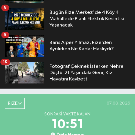
8
Bugün Rize Merkez'de 4 Köy 4
Mahallede Planlı Elektrik Kesintisi
Yaşanacak
9
Barış Alper Yılmaz, Rize’den
Ayrılırken Ne Kadar Haklıydı?
10
Fotoğraf Çekmek İsterken Nehre
Düştü: 21 Yaşındaki Genç Kız
Hayatını Kaybetti
RİZE
07.08.2026
SONRAKI VAKTE KALAN
10:50
Öğle Namazı