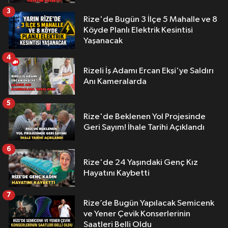
3
Rize'de Bugün 3 İlçe 5 Mahalle ve 8
Köyde Planlı Elektrik Kesintisi
Yaşanacak
4
Rizeli İş Adamı Ercan Ekşi'ye Saldırı
Anı Kameralarda
5
Rize'de Beklenen Yol Projesinde
Geri Sayım! İhale Tarihi Açıklandı
6
Rize'de 24 Yaşındaki Genç Kız
Hayatını Kaybetti
7
Rize’de Bugün Yapılacak Semicenk
ve Yener Çevik Konserlerinin
Saatleri Belli Oldu