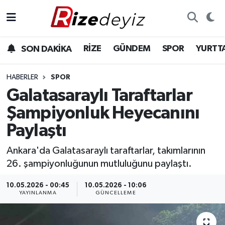
Spor
Rize Nöbetçi Eczaneler
RİZE
GÜNDEM
SPOR
YURTT
SON DAKİKA
Gündem
Rize Hava Durumu
HABERLER
SPOR
Yurttan Haberler
Rize Trafik Yoğunluk Haritası
Galatasaraylı Taraftarlar
Şampiyonluk Heyecanını
Ekonomi
Süper Lig Puan Durumu ve Fikstür
Paylaştı
Teknoloji
Tüm Manşetler
Ankara'da Galatasaraylı taraftarlar, takımlarının
26. şampiyonluğunun mutluluğunu paylaştı.
Sağlık
Son Dakika Haberleri
10.05.2026 - 00:45
10.05.2026 - 10:06
Haber Arşivi
YAYINLANMA
GÜNCELLEME