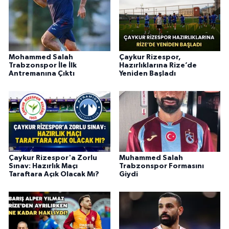
Mohammed Salah
Çaykur Rizespor,
Trabzonspor İle İlk
Hazırlıklarına Rize’de
Antremanına Çıktı
Yeniden Başladı
Çaykur Rizespor'a Zorlu
Muhammed Salah
Sınav: Hazırlık Maçı
Trabzonspor Formasını
Taraftara Açık Olacak Mı?
Giydi