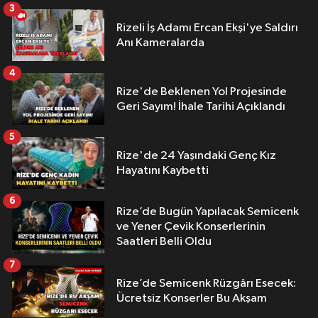
3
Rizeli İş Adamı Ercan Ekşi'ye Saldırı
Anı Kameralarda
4
Rize'de Beklenen Yol Projesinde
Geri Sayım! İhale Tarihi Açıklandı
5
Rize'de 24 Yaşındaki Genç Kız
Hayatını Kaybetti
6
Rize’de Bugün Yapılacak Semicenk
ve Yener Çevik Konserlerinin
Saatleri Belli Oldu
7
Rize’de Semicenk Rüzgârı Esecek:
Ücretsiz Konserler Bu Akşam