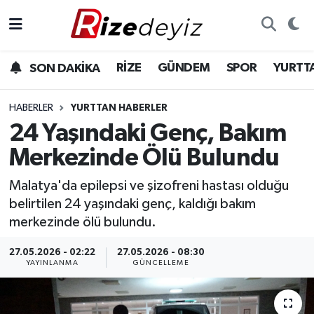
Spor
Rize Nöbetçi Eczaneler
RİZE
GÜNDEM
SPOR
YURTT
SON DAKİKA
Gündem
Rize Hava Durumu
HABERLER
YURTTAN HABERLER
Yurttan Haberler
Rize Trafik Yoğunluk Haritası
24 Yaşındaki Genç, Bakım
Merkezinde Ölü Bulundu
Ekonomi
Süper Lig Puan Durumu ve Fikstür
Malatya'da epilepsi ve şizofreni hastası olduğu
Teknoloji
Tüm Manşetler
belirtilen 24 yaşındaki genç, kaldığı bakım
merkezinde ölü bulundu.
Sağlık
Son Dakika Haberleri
27.05.2026 - 02:22
27.05.2026 - 08:30
YAYINLANMA
GÜNCELLEME
Haber Arşivi