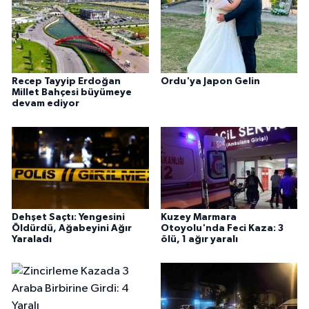
Recep Tayyip Erdoğan
Ordu'ya Japon Gelin
Millet Bahçesi büyümeye
devam ediyor
Dehşet Saçtı: Yengesini
Kuzey Marmara
Öldürdü, Ağabeyini Ağır
Otoyolu'nda Feci Kaza: 3
Yaraladı
ölü, 1 ağır yaralı