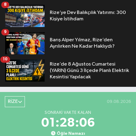
8
Rize’ye Dev Balıkçılık Yatırımı: 300
Kişiye İstihdam
9
Barış Alper Yılmaz, Rize’den
Ayrılırken Ne Kadar Haklıydı?
10
Rize’de 8 Ağustos Cumartesi
(YARIN) Günü 3 İlçede Planlı Elektrik
Kesintisi Yapılacak
RİZE
09.08.2026
SONRAKI VAKTE KALAN
01:28:05
Öğle Namazı