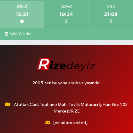
İKINDI
AKŞAM
YATSI
16:21
19:34
21:08
Aylık Vakitler
2005'ten bu yana aralıksız yayında!
Atatürk Cad. Tophane Mah. Tevfik Mataracı İş Hanı No: 203
Merkez/RİZE
[email protected]