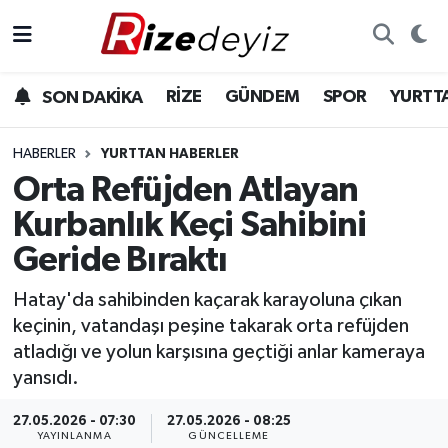
Spor
Rize Nöbetçi Eczaneler
RİZE
GÜNDEM
SPOR
YURTT
SON DAKİKA
Gündem
Rize Hava Durumu
HABERLER
YURTTAN HABERLER
Yurttan Haberler
Rize Trafik Yoğunluk Haritası
Orta Refüjden Atlayan
Kurbanlık Keçi Sahibini
Ekonomi
Süper Lig Puan Durumu ve Fikstür
Geride Bıraktı
Teknoloji
Tüm Manşetler
Hatay'da sahibinden kaçarak karayoluna çıkan
keçinin, vatandaşı peşine takarak orta refüjden
Sağlık
Son Dakika Haberleri
atladığı ve yolun karşısına geçtiği anlar kameraya
yansıdı.
Haber Arşivi
27.05.2026 - 07:30
27.05.2026 - 08:25
YAYINLANMA
GÜNCELLEME