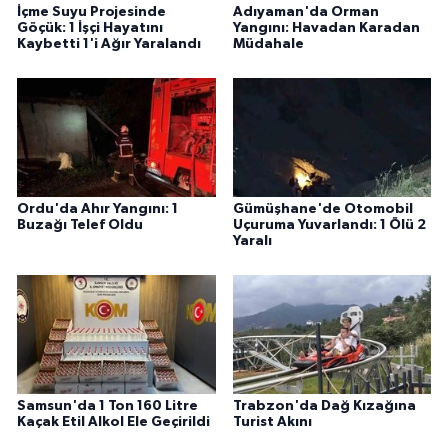
İçme Suyu Projesinde
Adıyaman'da Orman
Göçük: 1 İşçi Hayatını
Yangını: Havadan Karadan
Kaybetti 1'i Ağır Yaralandı
Müdahale
Ordu'da Ahır Yangını: 1
Gümüşhane'de Otomobil
Buzağı Telef Oldu
Uçuruma Yuvarlandı: 1 Ölü 2
Yaralı
Samsun'da 1 Ton 160 Litre
Trabzon'da Dağ Kızağına
Kaçak Etil Alkol Ele Geçirildi
Turist Akını