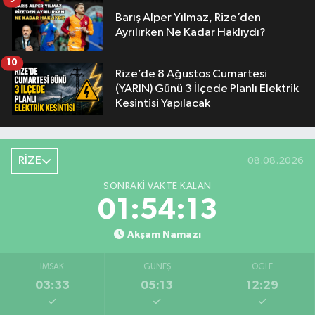
Barış Alper Yılmaz, Rize’den
Ayrılırken Ne Kadar Haklıydı?
10
Rize’de 8 Ağustos Cumartesi
(YARIN) Günü 3 İlçede Planlı Elektrik
Kesintisi Yapılacak
RİZE
08.08.2026
SONRAKI VAKTE KALAN
01:54:12
Akşam Namazı
İMSAK
GÜNEŞ
ÖĞLE
03:33
05:13
12:29