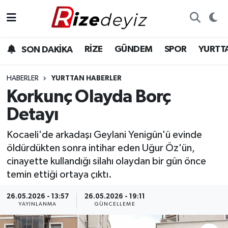
Spor
Rize Nöbetçi Eczaneler
RİZE
GÜNDEM
SPOR
YURTT
SON DAKİKA
Gündem
Rize Hava Durumu
HABERLER
YURTTAN HABERLER
Yurttan Haberler
Rize Trafik Yoğunluk Haritası
Korkunç Olayda Borç
Detayı
Ekonomi
Süper Lig Puan Durumu ve Fikstür
Kocaeli'de arkadaşı Geylani Yenigün'ü evinde
Teknoloji
Tüm Manşetler
öldürdükten sonra intihar eden Uğur Öz'ün,
cinayette kullandığı silahı olaydan bir gün önce
Sağlık
Son Dakika Haberleri
temin ettiği ortaya çıktı.
Haber Arşivi
26.05.2026 - 13:57
26.05.2026 - 19:11
YAYINLANMA
GÜNCELLEME