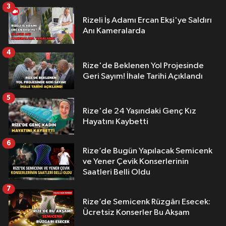
3
Rizeli İş Adamı Ercan Ekşi'ye Saldırı
Anı Kameralarda
4
Rize'de Beklenen Yol Projesinde
Geri Sayım! İhale Tarihi Açıklandı
5
Rize'de 24 Yaşındaki Genç Kız
Hayatını Kaybetti
6
Rize’de Bugün Yapılacak Semicenk
ve Yener Çevik Konserlerinin
Saatleri Belli Oldu
7
Rize’de Semicenk Rüzgârı Esecek:
Ücretsiz Konserler Bu Akşam