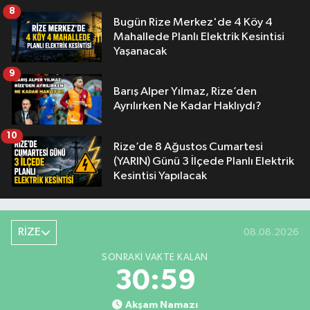
8
Bugün Rize Merkez'de 4 Köy 4
Mahallede Planlı Elektrik Kesintisi
Yaşanacak
9
Barış Alper Yılmaz, Rize’den
Ayrılırken Ne Kadar Haklıydı?
10
Rize’de 8 Ağustos Cumartesi
(YARIN) Günü 3 İlçede Planlı Elektrik
Kesintisi Yapılacak
RİZE
08.08.2026
SONRAKI VAKTE KALAN
30:59
Akşam Namazı