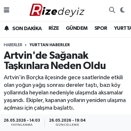
Spor
Rize Nöbetçi Eczaneler
RİZE
GÜNDEM
SPOR
YURTT
SON DAKİKA
Gündem
Rize Hava Durumu
HABERLER
YURTTAN HABERLER
Yurttan Haberler
Rize Trafik Yoğunluk Haritası
Artvin'de Sağanak
Taşkınlara Neden Oldu
Ekonomi
Süper Lig Puan Durumu ve Fikstür
Artvin'in Borçka ilçesinde gece saatlerinde etkili
Teknoloji
Tüm Manşetler
olan yoğun yağış sonrası dereler taştı, bazı köy
yollarında heyelan nedeniyle ulaşımda aksamalar
Sağlık
Son Dakika Haberleri
yaşandı. Ekipler, kapanan yolların yeniden ulaşıma
açılması için çalışma başlattı.
Haber Arşivi
26.05.2026 - 14:03
26.05.2026 - 19:04
YAYINLANMA
GÜNCELLEME