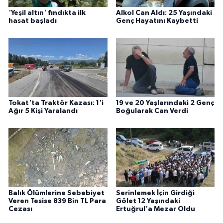
'Yeşil altın' fındıkta ilk
Alkol Can Aldı: 25 Yaşındaki
hasat başladı
Genç Hayatını Kaybetti
Tokat'ta Traktör Kazası: 1'i
19 ve 20 Yaşlarındaki 2 Genç
Ağır 5 Kişi Yaralandı
Boğularak Can Verdi
Balık Ölümlerine Sebebiyet
Serinlemek İçin Girdiği
Veren Tesise 839 Bin TL Para
Gölet 12 Yaşındaki
Cezası
Ertuğrul'a Mezar Oldu