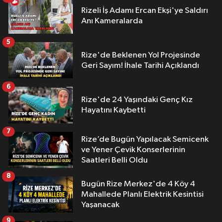
Rizeli İş Adamı Ercan Ekşi'ye Saldırı
Anı Kameralarda
5
Rize'de Beklenen Yol Projesinde
Geri Sayım! İhale Tarihi Açıklandı
6
Rize'de 24 Yaşındaki Genç Kız
Hayatını Kaybetti
7
Rize’de Bugün Yapılacak Semicenk
ve Yener Çevik Konserlerinin
Saatleri Belli Oldu
8
Bugün Rize Merkez'de 4 Köy 4
Mahallede Planlı Elektrik Kesintisi
Yaşanacak
9