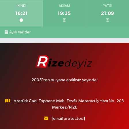
İKINDI
AKŞAM
YATSI
16:21
19:35
21:09
Aylık Vakitler
2005'ten bu yana aralıksız yayında!
Atatürk Cad. Tophane Mah. Tevfik Mataracı İş Hanı No: 203
Merkez/RİZE
[email protected]