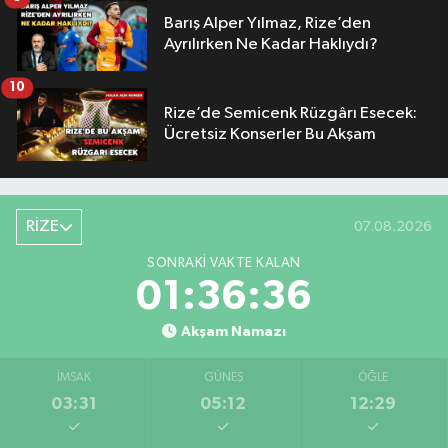
Barış Alper Yılmaz, Rize’den
Ayrılırken Ne Kadar Haklıydı?
10
Rize’de Semicenk Rüzgârı Esecek:
Ücretsiz Konserler Bu Akşam
RİZE
07.08.2026
SONRAKI VAKTE KALAN
01:36:35
Akşam Namazı
İMSAK
GÜNEŞ
ÖĞLE
03:31
05:12
12:29