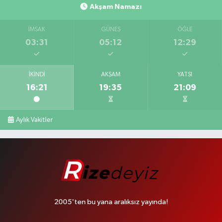
Akşam Namazı
İMSAK
GÜNEŞ
ÖĞLE
03:31
05:12
12:29
İKINDI
AKŞAM
YATSI
16:21
19:35
21:09
Aylık Vakitler
2005'ten bu yana aralıksız yayında!