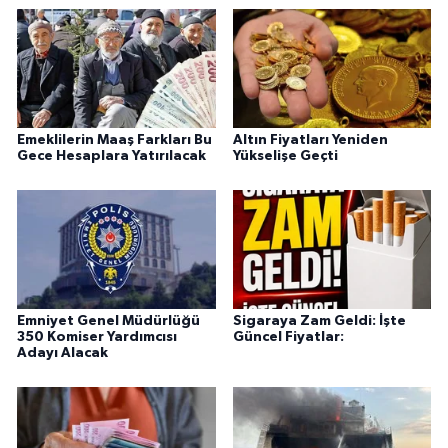
Emeklilerin Maaş Farkları Bu
Altın Fiyatları Yeniden
Gece Hesaplara Yatırılacak
Yükselişe Geçti
Emniyet Genel Müdürlüğü
Sigaraya Zam Geldi: İşte
350 Komiser Yardımcısı
Güncel Fiyatlar:
Adayı Alacak