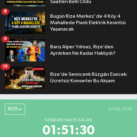
Saatleri Belli Oldu
8
Bugün Rize Merkez'de 4 Köy 4
Mahallede Planlı Elektrik Kesintisi
Yaşanacak
9
Barış Alper Yılmaz, Rize’den
Ayrılırken Ne Kadar Haklıydı?
10
Rize’de Semicenk Rüzgârı Esecek:
Ücretsiz Konserler Bu Akşam
RİZE
07.08.2026
SONRAKI VAKTE KALAN
01:51:29