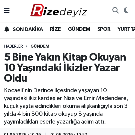
Spor
Rize Nöbetçi Eczaneler
RİZE
GÜNDEM
SPOR
YURTT
SON DAKİKA
Gündem
Rize Hava Durumu
HABERLER
GÜNDEM
Yurttan Haberler
Rize Trafik Yoğunluk Haritası
5 Bine Yakın Kitap Okuyan
10 Yaşındaki İkizler Yazar
Ekonomi
Süper Lig Puan Durumu ve Fikstür
Oldu
Teknoloji
Tüm Manşetler
Kocaeli'nin Derince ilçesinde yaşayan 10
yaşındaki ikiz kardeşler Nisa ve Emir Madendere,
Sağlık
Son Dakika Haberleri
küçük yaşta edindikleri okuma alışkanlığıyla son 3
yılda 4 bin 800 kitap okuyup 8 yaşında
Haber Arşivi
yayımladıkları eserle yazarlığa adım attı.
01.06.2026 - 10:36
01.06.2026 - 10:52