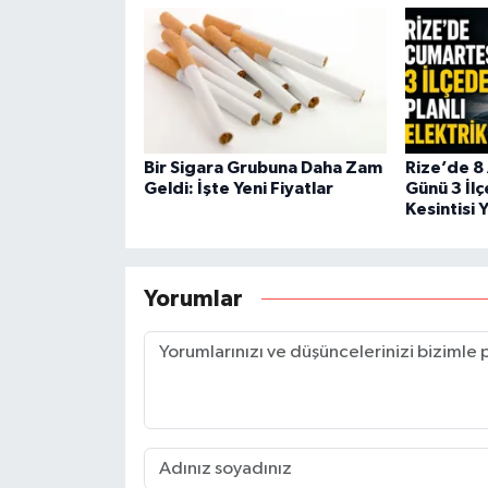
Bir Sigara Grubuna Daha Zam
Rize’de 8
Geldi: İşte Yeni Fiyatlar
Günü 3 İlç
Kesintisi 
Yorumlar