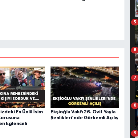
5
6
7
8
izdeki En Ünlü İsim
Ekşioğlu Vakfı 26. Ovit Yayla
Sorusuna
Şenlikleri’nde Görkemli Açılış
en Eğlenceli
9