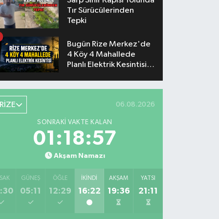
Sarp Sınır Kapısı Yolunda
Tır Sürücülerinden
Tepki
Bugün Rize Merkez'de
4 Köy 4 Mahallede
Planlı Elektrik Kesintisi
Yaşanacak
RİZE
06.08.2026
SONRAKI VAKTE KALAN
01:18:57
Akşam Namazı
SAK
GÜNEŞ
ÖĞLE
İKINDI
AKŞAM
YATSI
:30
05:11
12:29
16:22
19:36
21:11