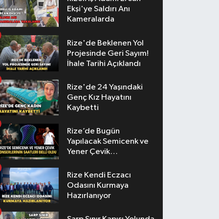
Ekşi'ye Saldırı Anı
Kameralarda
Rize'de Beklenen Yol
Projesinde Geri Sayım!
İhale Tarihi Açıklandı
Rize'de 24 Yaşındaki
Genç Kız Hayatını
Kaybetti
Rize’de Bugün
Yapılacak Semicenk ve
Yener Çevik
Konserlerinin Saatleri
Belli Oldu
Rize Kendi Eczacı
Odasını Kurmaya
Hazırlanıyor