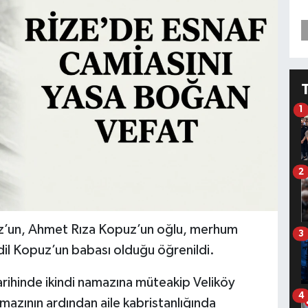
1
2
z’un, Ahmet Rıza Kopuz’un oğlu, merhum
3
l Kopuz’un babası olduğu öğrenildi.
rihinde ikindi namazına müteakip Veliköy
4
azının ardından aile kabristanlığında