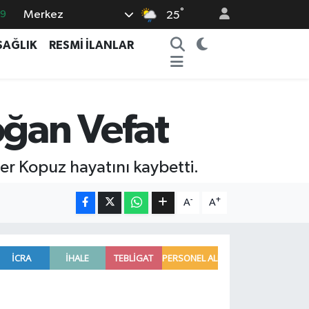
°
Merkez
69
25
06
SAĞLIK
RESMİ İLANLAR
02
.2
32
oğan Vefat
8
er Kopuz hayatını kaybetti.
-
+
A
A