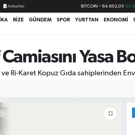
Anketler
BITCOIN
64.602,05
%0.
DOLAR
47,6006
%0.
İKA
RİZE
GÜNDEM
SPOR
YURTTAN
EKONOMİ
EURO
55,0250
%0.
STERLİN
64,2398
%0
GRAM ALTIN
6513.94
%0.
 Camiasını Yasa B
BİST100
13.768
%4
n ve Ri-Karet Kopuz Gıda sahiplerinden Env