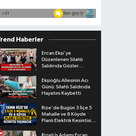
Trend Haberler
Ercan Ekşi'ye
Düzenlenen Silahlı
Saldırıda Gözler
Faillerde
Ekşioğlu Aİlesinin Acı
Günü: Silahlı Saldırıda
Hayatını Kaybetti
Rize'de Bugün 3 İlçe 5
Mahalle ve 8 Köyde
Planlı Elektrik Kesintisi
Yaşanacak
Rizeli İş Adamı Ercan