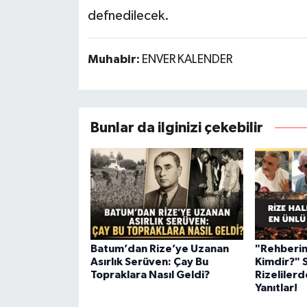
defnedilecek.
Muhabir:
ENVER KALENDER
Bunlar da ilginizi çekebilir
Batum’dan Rize’ye Uzanan
"Rehberin
Asırlık Serüven: Çay Bu
Kimdir?" 
Topraklara Nasıl Geldi?
Rizelilerd
Yanıtlar!