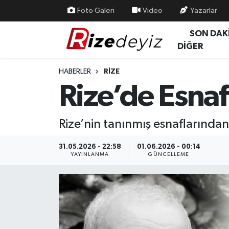
Foto Galeri
Video
Yazarlar
SON DAK
Spor
Rize Nöbetçi Eczaneler
DİĞER
Gündem
Rize Hava Durumu
HABERLER
RIZE
Rize’de Esnaf
Yurttan Haberler
Rize Trafik Yoğunluk Haritası
Ekonomi
Süper Lig Puan Durumu ve Fikstür
Rize’nin tanınmış esnaflarında
Teknoloji
Tüm Manşetler
31.05.2026 - 22:58
01.06.2026 - 00:14
YAYINLANMA
GÜNCELLEME
Sağlık
Son Dakika Haberleri
Haber Arşivi