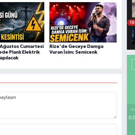
10
 Ağustos Cumartesi
Rize'de Geceye Damga
ede Planlı Elektrik
Vuran İsim: Semicenk
Yapılacak
İM
03