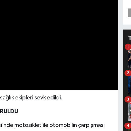
1
2
sağlık ekipleri sevk edildi.
3
VRULDU
si’nde motosiklet ile otomobilin çarpışması
4