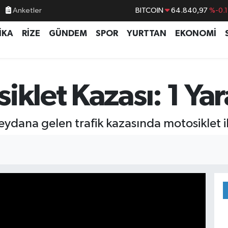
Anketler
BITCOIN
64.840,97
%-0.
DOLAR
47,7436
%0.1
İKA
RİZE
GÜNDEM
SPOR
YURTTAN
EKONOMİ
EURO
55,2510
%0.3
STERLİN
64,4811
%0.3
GRAM ALTIN
6660.55
%
klet Kazası: 1 Yar
BİST100
13.779
%-1
ydana gelen trafik kazasında motosiklet il