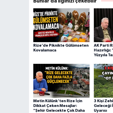
Bunlar da ilginizi çekebilir
Rize’de Piknikte Gülümseten
AK Parti R
Kovalamaca
Hazırlığı:
Yüzyıla Ta
Metin Külünk'ten Rize İçin
3 Kişi Zeh
Dikkat Çeken Mesajlar:
Geleceği İ
"Şehir Gelecekte Çok Daha
Uyarısı