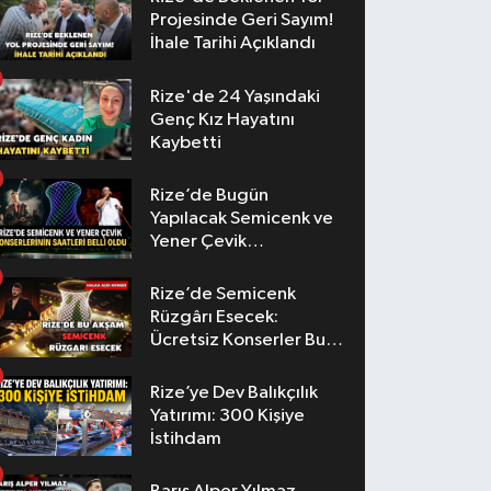
Projesinde Geri Sayım!
İhale Tarihi Açıklandı
Rize'de 24 Yaşındaki
Genç Kız Hayatını
Kaybetti
Rize’de Bugün
Yapılacak Semicenk ve
Yener Çevik
Konserlerinin Saatleri
Belli Oldu
Rize’de Semicenk
Rüzgârı Esecek:
Ücretsiz Konserler Bu
Akşam
Rize’ye Dev Balıkçılık
Yatırımı: 300 Kişiye
İstihdam