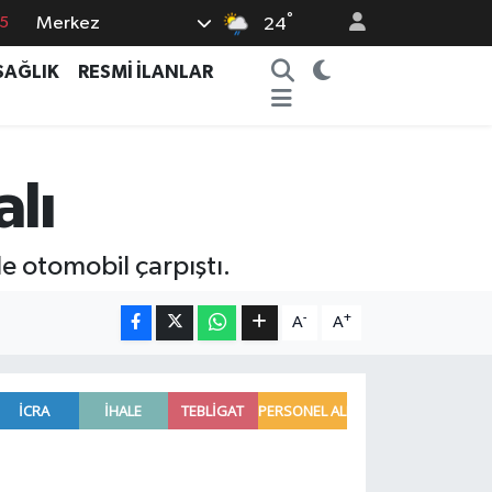
°
Merkez
15
24
8
SAĞLIK
RESMİ İLANLAR
2
8
0
alı
4
e otomobil çarpıştı.
-
+
A
A