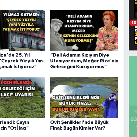
10
ize'de 25. Yıl
“Deli Adamın Kızıyım Diye
 "Çeyrek Yüzyılı Yarı
Utanıyordum, Meğer Rize’nin
şımak İstiyoruz"
Geleceğini Kuruyormuş”
İM
03
irlendi: Çayın
Ovit Şenlikleri'nde Büyük
çin "Ot İlacı"
Final: Bugün Kimler Var?