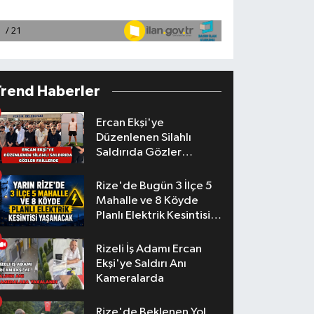
Trend Haberler
Ercan Ekşi'ye
Düzenlenen Silahlı
Saldırıda Gözler
Faillerde
Rize'de Bugün 3 İlçe 5
Mahalle ve 8 Köyde
Planlı Elektrik Kesintisi
Yaşanacak
Rizeli İş Adamı Ercan
Ekşi'ye Saldırı Anı
Kameralarda
Rize'de Beklenen Yol