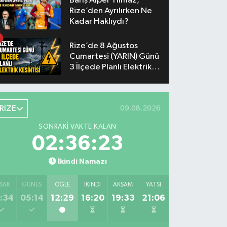
Barış Alper Yılmaz,
Rize’den Ayrılırken Ne
Kadar Haklıydı?
Rize’de 8 Ağustos
Cumartesi (YARIN) Günü
3 İlçede Planlı Elektrik
Kesintisi Yapılacak
RİZE
09.08.2026
SONRAKI VAKTE KALAN
02:36:23
İkindi Namazı
SAK
GÜNEŞ
ÖĞLE
İKINDI
AKŞAM
YATSI
:34
05:14
12:29
16:20
19:33
21:06