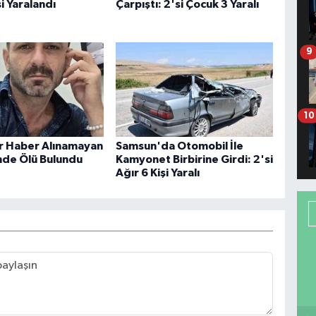
şi Yaralandı
Çarpıştı: 2'si Çocuk 3 Yaralı
9
10
ir Haber Alınamayan
Samsun'da Otomobil İle
de Ölü Bulundu
Kamyonet Birbirine Girdi: 2'si
Ağır 6 Kişi Yaralı