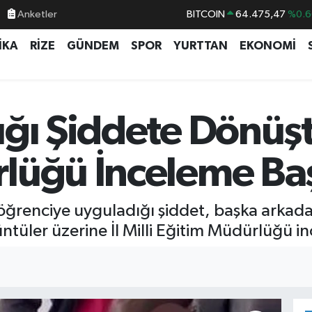
Anketler
BITCOIN
64.475,47
%0.6
DOLAR
47,5971
%0.0
İKA
RİZE
GÜNDEM
SPOR
YURTTAN
EKONOMİ
EURO
55,1336
%0.1
STERLİN
64,2534
%0.2
GRAM ALTIN
6518.23
%0.3
ğı Şiddete Dönüştü:
BİST100
13.703
%
lüğü İnceleme Baş
ız öğrenciye uyguladığı şiddet, başka arkad
tüler üzerine İl Milli Eğitim Müdürlüğü in