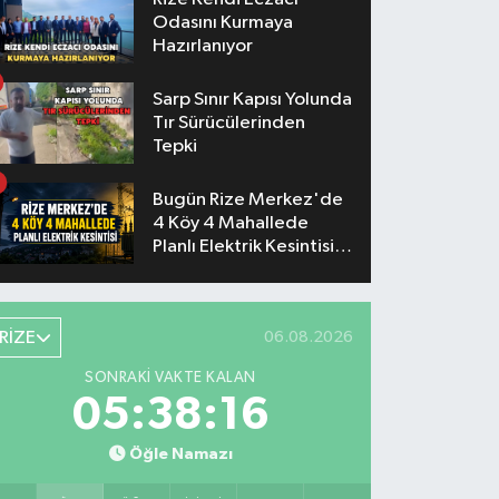
Odasını Kurmaya
Hazırlanıyor
Sarp Sınır Kapısı Yolunda
Tır Sürücülerinden
Tepki
Bugün Rize Merkez'de
4 Köy 4 Mahallede
Planlı Elektrik Kesintisi
Yaşanacak
RİZE
06.08.2026
SONRAKI VAKTE KALAN
05:38:16
Öğle Namazı