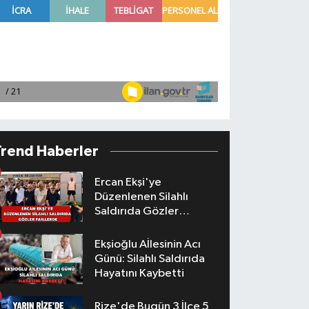
Trend Haberler
Ercan Ekşi'ye
Düzenlenen Silahlı
Saldırıda Gözler
Faillerde
Ekşioğlu Aİlesinin Acı
Günü: Silahlı Saldırıda
Hayatını Kaybetti
Rize'de Bugün 3 İlçe 5