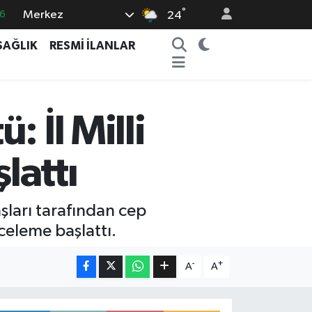
°
Merkez
6
24
5
SAĞLIK
RESMİ İLANLAR
8
2
9
 İl Milli
0
lattı
aşları tarafından cep
celeme başlattı.
-
+
A
A