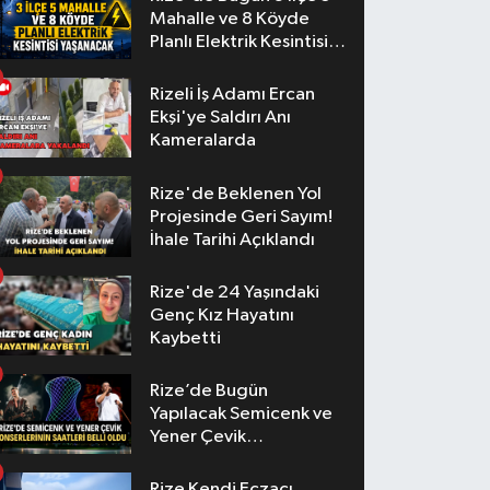
Mahalle ve 8 Köyde
Planlı Elektrik Kesintisi
Yaşanacak
Rizeli İş Adamı Ercan
Ekşi'ye Saldırı Anı
Kameralarda
Rize'de Beklenen Yol
Projesinde Geri Sayım!
İhale Tarihi Açıklandı
Rize'de 24 Yaşındaki
Genç Kız Hayatını
Kaybetti
Rize’de Bugün
Yapılacak Semicenk ve
Yener Çevik
Konserlerinin Saatleri
Belli Oldu
Rize Kendi Eczacı