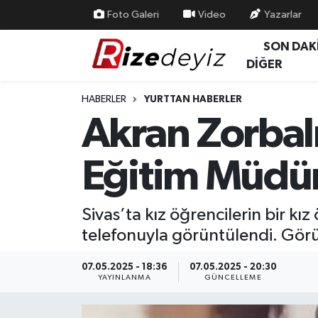
Foto Galeri
Video
Yazarlar
SON DAK
Spor
Rize Nöbetçi Eczaneler
DİĞER
Gündem
Rize Hava Durumu
HABERLER
YURTTAN HABERLER
Akran Zorbalı
Yurttan Haberler
Rize Trafik Yoğunluk Haritası
Eğitim Müdür
Ekonomi
Süper Lig Puan Durumu ve Fikstür
Teknoloji
Tüm Manşetler
Sivas’ta kız öğrencilerin bir k
telefonuyla görüntülendi. Görün
Sağlık
Son Dakika Haberleri
07.05.2025 - 18:36
07.05.2025 - 20:30
Haber Arşivi
YAYINLANMA
GÜNCELLEME