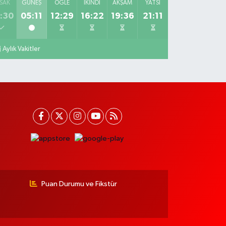
SAK
GÜNEŞ
ÖĞLE
İKINDI
AKŞAM
YATSI
:30
05:11
12:29
16:22
19:36
21:11
Aylık Vakitler
Puan Durumu ve Fikstür