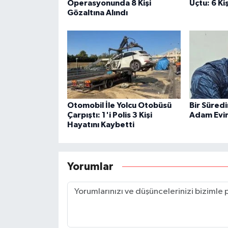
Operasyonunda 8 Kişi
Uçtu: 6 Ki
Gözaltına Alındı
Otomobil İle Yolcu Otobüsü
Bir Süred
Çarpıştı: 1'i Polis 3 Kişi
Adam Evin
Hayatını Kaybetti
Yorumlar