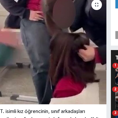
1
2
T. isimli kız öğrencinin, sınıf arkadaşları
3