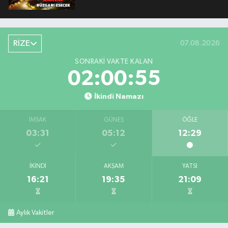
RİZE
07.08.2026
SONRAKI VAKTE KALAN
02:00:54
İkindi Namazı
İMSAK
GÜNEŞ
ÖĞLE
03:31
05:12
12:29
İKINDI
AKŞAM
YATSI
16:21
19:35
21:09
Aylık Vakitler