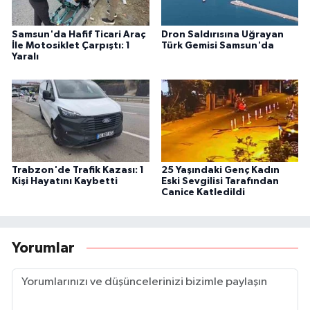
Samsun'da Hafif Ticari Araç
Dron Saldırısına Uğrayan
İle Motosiklet Çarpıştı: 1
Türk Gemisi Samsun'da
Yaralı
Trabzon'de Trafik Kazası: 1
25 Yaşındaki Genç Kadın
Kişi Hayatını Kaybetti
Eski Sevgilisi Tarafından
Canice Katledildi
Yorumlar