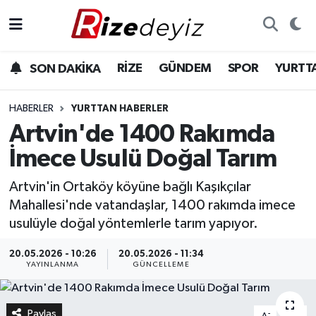
Spor
Rize Nöbetçi Eczaneler
RİZE
GÜNDEM
SPOR
YURTT
SON DAKİKA
Gündem
Rize Hava Durumu
HABERLER
YURTTAN HABERLER
Yurttan Haberler
Rize Trafik Yoğunluk Haritası
Artvin'de 1400 Rakımda
İmece Usulü Doğal Tarım
Ekonomi
Süper Lig Puan Durumu ve Fikstür
Artvin'in Ortaköy köyüne bağlı Kaşıkçılar
Teknoloji
Tüm Manşetler
Mahallesi'nde vatandaşlar, 1400 rakımda imece
usulüyle doğal yöntemlerle tarım yapıyor.
Sağlık
Son Dakika Haberleri
20.05.2026 - 10:26
20.05.2026 - 11:34
YAYINLANMA
GÜNCELLEME
Haber Arşivi
Paylaş
-
+