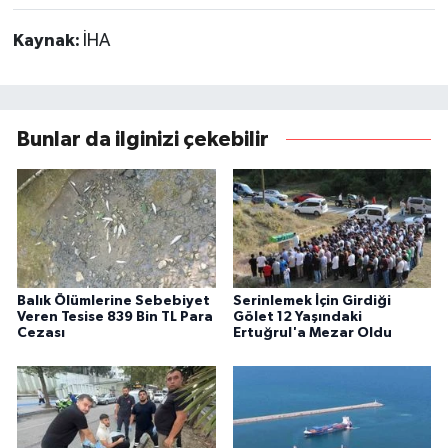
Kaynak:
İHA
Bunlar da ilginizi çekebilir
Balık Ölümlerine Sebebiyet
Serinlemek İçin Girdiği
Veren Tesise 839 Bin TL Para
Gölet 12 Yaşındaki
Cezası
Ertuğrul'a Mezar Oldu