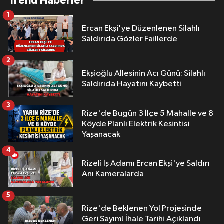
Trend Haberler
1
Ercan Ekşi'ye Düzenlenen Silahlı
Saldırıda Gözler Faillerde
2
Ekşioğlu Aİlesinin Acı Günü: Silahlı
Saldırıda Hayatını Kaybetti
3
Rize'de Bugün 3 İlçe 5 Mahalle ve 8
Köyde Planlı Elektrik Kesintisi
Yaşanacak
4
Rizeli İş Adamı Ercan Ekşi'ye Saldırı
Anı Kameralarda
5
Rize'de Beklenen Yol Projesinde
Geri Sayım! İhale Tarihi Açıklandı