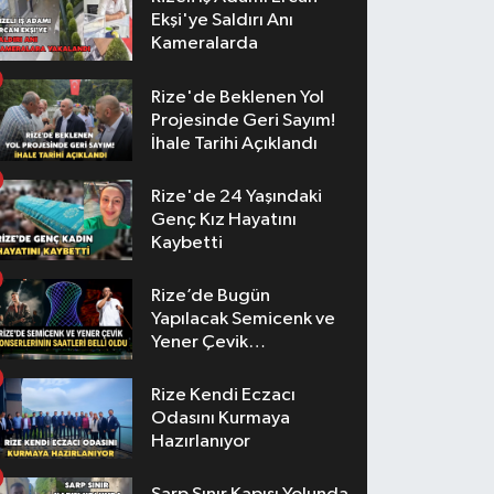
Ekşi'ye Saldırı Anı
Kameralarda
Rize'de Beklenen Yol
Projesinde Geri Sayım!
İhale Tarihi Açıklandı
Rize'de 24 Yaşındaki
Genç Kız Hayatını
Kaybetti
Rize’de Bugün
Yapılacak Semicenk ve
Yener Çevik
Konserlerinin Saatleri
Belli Oldu
Rize Kendi Eczacı
Odasını Kurmaya
Hazırlanıyor