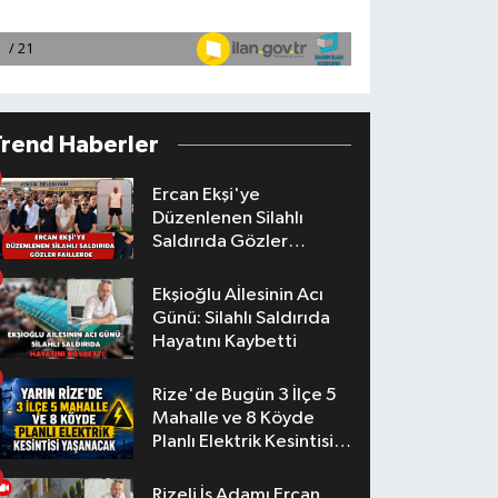
Trend Haberler
Ercan Ekşi'ye
Düzenlenen Silahlı
Saldırıda Gözler
Faillerde
Ekşioğlu Aİlesinin Acı
Günü: Silahlı Saldırıda
Hayatını Kaybetti
Rize'de Bugün 3 İlçe 5
Mahalle ve 8 Köyde
Planlı Elektrik Kesintisi
Yaşanacak
Rizeli İş Adamı Ercan