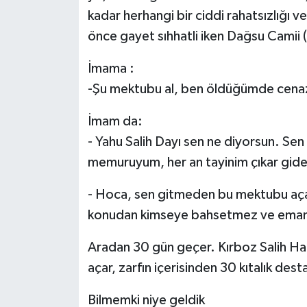
kadar herhangi bir ciddi rahatsızlığı 
önce gayet sıhhatli iken Dağsu Camii 
İmama :
-Şu mektubu al, ben öldüğümde cena
İmam da:
- Yahu Salih Dayı sen ne diyorsun. S
memuruyum, her an tayinim çıkar gider
- Hoca, sen gitmeden bu mektubu açar 
konudan kimseye bahsetmez ve emane
Aradan 30 gün geçer. Kırboz Salih Ha
açar, zarfın içerisinden 30 kıtalık de
Bilmemki niye geldik