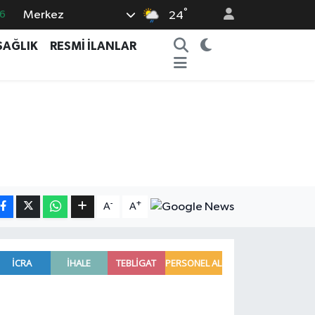
°
Merkez
6
24
.1
SAĞLIK
RESMİ İLANLAR
1
9
0
6
-
+
A
A