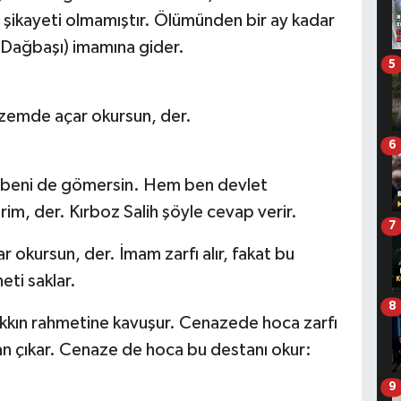
ve şikayeti olmamıştır. Ölümünden bir ay kadar
(Dağbaşı) imamına gider.
5
zemde açar okursun, der.
6
en beni de gömersin. Hem ben devlet
im, der. Kırboz Salih şöyle cevap verir.
7
okursun, der. İmam zarfı alır, fakat bu
ti saklar.
8
kkın rahmetine kavuşur. Cenazede hoca zarfı
stan çıkar. Cenaze de hoca bu destanı okur:
9