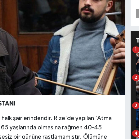
1
2
STANI
3
halk şairlerindendir. Rize'de yapılan 'Atma
r. 65 yaşlarında olmasına rağmen 40-45
4
şesiz bir gününe rastlamamıştır. Ölümüne