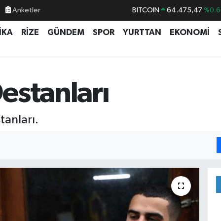
Anketler
DOLAR
47,5986
%0.0
EURO
55,0700
%0
İKA
RİZE
GÜNDEM
SPOR
YURTTAN
EKONOMİ
STERLİN
64,2438
%0.2
GRAM ALTIN
6518.23
%0.3
BİST100
13.703
%
estanları
BITCOIN
64.475,47
%0.6
tanları.