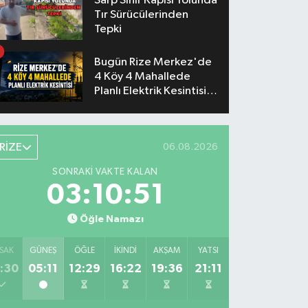
Sarp Sınır Kapısı Yolunda
Tır Sürücülerinden
Tepki
Bugün Rize Merkez'de
4 Köy 4 Mahallede
Planlı Elektrik Kesintisi
Yaşanacak
RİZE
06.08.2026
SONRAKI VAKTE KALAN
03:10:50
Öğle Namazı
SAK
GÜNEŞ
ÖĞLE
İKINDI
AKŞAM
YATSI
:30
05:11
12:29
16:22
19:36
21:11