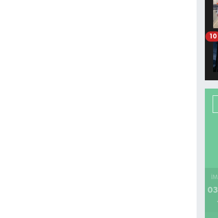
10
İM
03