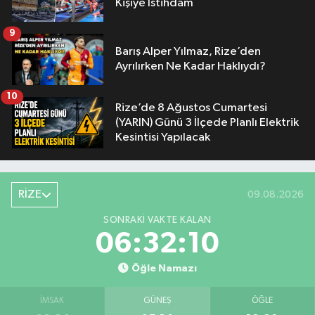
Kişiye İstihdam
9
Barış Alper Yılmaz, Rize’den
Ayrılırken Ne Kadar Haklıydı?
10
Rize’de 8 Ağustos Cumartesi
(YARIN) Günü 3 İlçede Planlı Elektrik
Kesintisi Yapılacak
RİZE
09.08.2026
SONRAKI VAKTE KALAN
06:32:10
Öğle Namazı
İMSAK
GÜNEŞ
ÖĞLE