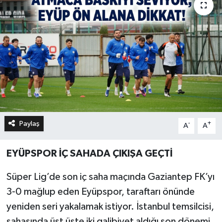
Paylaş
-
+
A
A
EYÜPSPOR İÇ SAHADA ÇIKIŞA GEÇTİ
Süper Lig’de son iç saha maçında Gaziantep FK’yı
3-0 mağlup eden Eyüpspor, taraftarı önünde
yeniden seri yakalamak istiyor. İstanbul temsilcisi,
sahasında üst üste iki galibiyet aldığı son dönemi