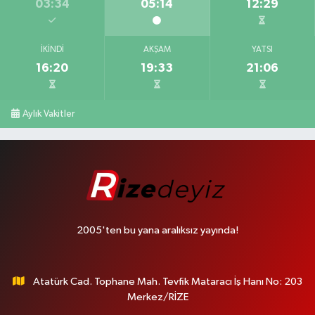
03:34
05:14
12:29
İKINDI
AKŞAM
YATSI
16:20
19:33
21:06
Aylık Vakitler
2005'ten bu yana aralıksız yayında!
Atatürk Cad. Tophane Mah. Tevfik Mataracı İş Hanı No: 203
Merkez/RİZE