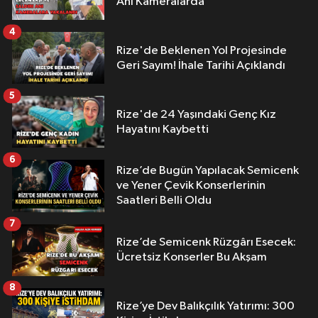
Anı Kameralarda
4
Rize'de Beklenen Yol Projesinde
Geri Sayım! İhale Tarihi Açıklandı
5
Rize'de 24 Yaşındaki Genç Kız
Hayatını Kaybetti
6
Rize’de Bugün Yapılacak Semicenk
ve Yener Çevik Konserlerinin
Saatleri Belli Oldu
7
Rize’de Semicenk Rüzgârı Esecek:
Ücretsiz Konserler Bu Akşam
8
Rize’ye Dev Balıkçılık Yatırımı: 300