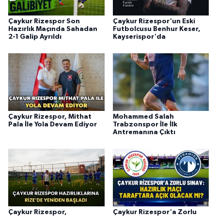
Çaykur Rizespor Son
Çaykur Rizespor'un Eski
Hazırlık Maçında Sahadan
Futbolcusu Benhur Keser,
2-1 Galip Ayrıldı
Kayserispor'da
Çaykur Rizespor, Mithat
Mohammed Salah
Pala İle Yola Devam Ediyor
Trabzonspor İle İlk
Antremanına Çıktı
Çaykur Rizespor,
Çaykur Rizespor'a Zorlu