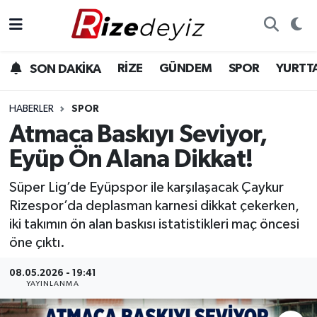
Spor
Rize Nöbetçi Eczaneler
RİZE
GÜNDEM
SPOR
YURTT
SON DAKİKA
Gündem
Rize Hava Durumu
HABERLER
SPOR
Yurttan Haberler
Rize Trafik Yoğunluk Haritası
Atmaca Baskıyı Seviyor,
Eyüp Ön Alana Dikkat!
Ekonomi
Süper Lig Puan Durumu ve Fikstür
Süper Lig’de Eyüpspor ile karşılaşacak Çaykur
Teknoloji
Tüm Manşetler
Rizespor’da deplasman karnesi dikkat çekerken,
iki takımın ön alan baskısı istatistikleri maç öncesi
Sağlık
Son Dakika Haberleri
öne çıktı.
Haber Arşivi
08.05.2026 - 19:41
YAYINLANMA