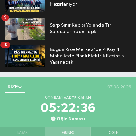
Hazırlanıyor
9
Sarp Sınır Kapısı Yolunda Tır
Sürücülerinden Tepki
10
Bugün Rize Merkez'de 4 Köy 4
Mahallede Planlı Elektrik Kesintisi
Yaşanacak
RİZE
07.08.2026
SONRAKI VAKTE KALAN
05:22:35
Öğle Namazı
İMSAK
GÜNEŞ
ÖĞLE