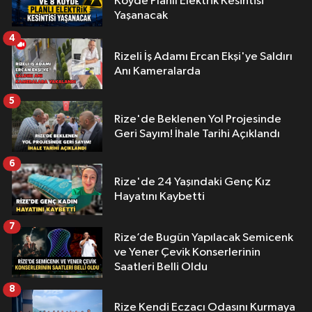
Köyde Planlı Elektrik Kesintisi
Yaşanacak
4
Rizeli İş Adamı Ercan Ekşi'ye Saldırı
Anı Kameralarda
5
Rize'de Beklenen Yol Projesinde
Geri Sayım! İhale Tarihi Açıklandı
6
Rize'de 24 Yaşındaki Genç Kız
Hayatını Kaybetti
7
Rize’de Bugün Yapılacak Semicenk
ve Yener Çevik Konserlerinin
Saatleri Belli Oldu
8
Rize Kendi Eczacı Odasını Kurmaya