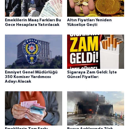
Emeklilerin Maaş Farkları Bu
Altın Fiyatları Yeniden
Gece Hesaplara Yatırılacak
Yükselişe Geçti
Emniyet Genel Müdürlüğü
Sigaraya Zam Geldi: İşte
350 Komiser Yardımcısı
Güncel Fiyatlar:
Adayı Alacak
Emeklilerin Zam Farkı
Rusya Açıklarında Türk