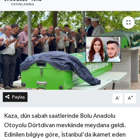
YAYINLANMA
Paylaş
-
+
A
A
Kaza, dün sabah saatlerinde Bolu Anadolu
Otoyolu Dörtdivan mevkiinde meydana geldi.
Edinilen bilgiye göre, İstanbul'da ikamet eden