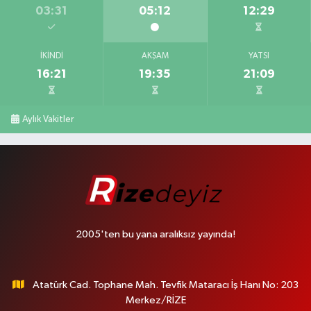
03:31
05:12
12:29
İKINDI
AKŞAM
YATSI
16:21
19:35
21:09
Aylık Vakitler
2005'ten bu yana aralıksız yayında!
Atatürk Cad. Tophane Mah. Tevfik Mataracı İş Hanı No: 203
Merkez/RİZE