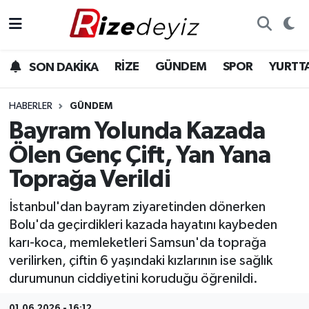
Spor
Rize Nöbetçi Eczaneler
RİZE
GÜNDEM
SPOR
YURTT
SON DAKİKA
Gündem
Rize Hava Durumu
HABERLER
GÜNDEM
Yurttan Haberler
Rize Trafik Yoğunluk Haritası
Bayram Yolunda Kazada
Ölen Genç Çift, Yan Yana
Ekonomi
Süper Lig Puan Durumu ve Fikstür
Toprağa Verildi
Teknoloji
Tüm Manşetler
İstanbul'dan bayram ziyaretinden dönerken
Bolu'da geçirdikleri kazada hayatını kaybeden
Sağlık
Son Dakika Haberleri
karı-koca, memleketleri Samsun'da toprağa
verilirken, çiftin 6 yaşındaki kızlarının ise sağlık
Haber Arşivi
durumunun ciddiyetini koruduğu öğrenildi.
01.06.2026 - 16:12