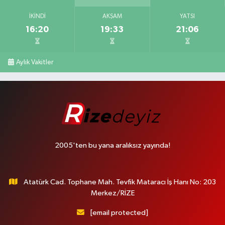
İKINDI
AKŞAM
YATSI
16:20
19:33
21:06
Aylık Vakitler
2005'ten bu yana aralıksız yayında!
Atatürk Cad. Tophane Mah. Tevfik Mataracı İş Hanı No: 203
Merkez/RİZE
[email protected]