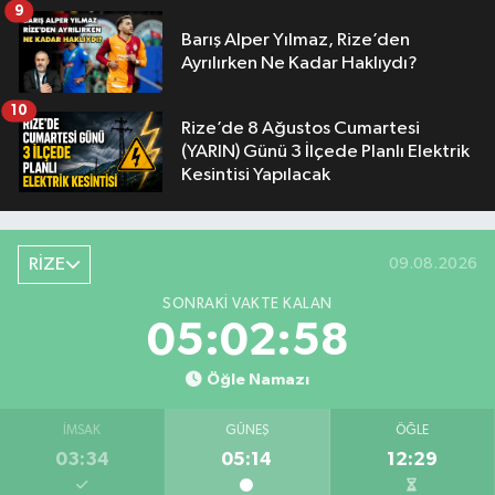
9
Barış Alper Yılmaz, Rize’den
Ayrılırken Ne Kadar Haklıydı?
10
Rize’de 8 Ağustos Cumartesi
(YARIN) Günü 3 İlçede Planlı Elektrik
Kesintisi Yapılacak
RİZE
09.08.2026
SONRAKI VAKTE KALAN
05:02:58
Öğle Namazı
İMSAK
GÜNEŞ
ÖĞLE
03:34
05:14
12:29