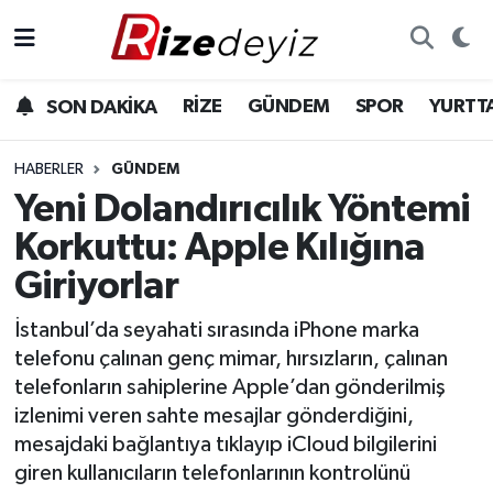
Spor
Rize Nöbetçi Eczaneler
RİZE
GÜNDEM
SPOR
YURTT
SON DAKİKA
Gündem
Rize Hava Durumu
HABERLER
GÜNDEM
Yurttan Haberler
Rize Trafik Yoğunluk Haritası
Yeni Dolandırıcılık Yöntemi
Korkuttu: Apple Kılığına
Ekonomi
Süper Lig Puan Durumu ve Fikstür
Giriyorlar
Teknoloji
Tüm Manşetler
İstanbul’da seyahati sırasında iPhone marka
telefonu çalınan genç mimar, hırsızların, çalınan
Sağlık
Son Dakika Haberleri
telefonların sahiplerine Apple’dan gönderilmiş
izlenimi veren sahte mesajlar gönderdiğini,
Haber Arşivi
mesajdaki bağlantıya tıklayıp iCloud bilgilerini
giren kullanıcıların telefonlarının kontrolünü