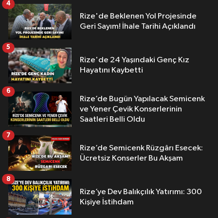
4
Rize'de Beklenen Yol Projesinde
Geri Sayım! İhale Tarihi Açıklandı
5
Rize'de 24 Yaşındaki Genç Kız
Hayatını Kaybetti
6
Rize’de Bugün Yapılacak Semicenk
ve Yener Çevik Konserlerinin
Saatleri Belli Oldu
7
Rize’de Semicenk Rüzgârı Esecek:
Ücretsiz Konserler Bu Akşam
8
Rize’ye Dev Balıkçılık Yatırımı: 300
Kişiye İstihdam