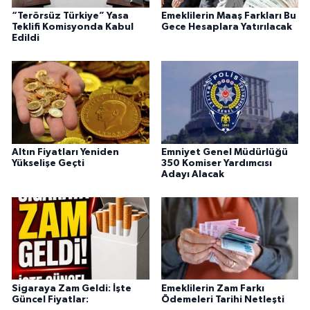
“Terörsüz Türkiye” Yasa
Emeklilerin Maaş Farkları Bu
Teklifi Komisyonda Kabul
Gece Hesaplara Yatırılacak
Edildi
Altın Fiyatları Yeniden
Emniyet Genel Müdürlüğü
Yükselişe Geçti
350 Komiser Yardımcısı
Adayı Alacak
Sigaraya Zam Geldi: İşte
Emeklilerin Zam Farkı
Güncel Fiyatlar:
Ödemeleri Tarihi Netleşti