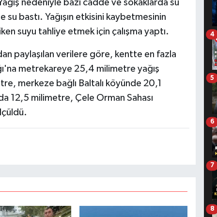
 Yağış nedeniyle bazı cadde ve sokaklarda su
 de su bastı. Yağışın etkisini kaybetmesinin
iken suyu tahliye etmek için çalışma yaptı.
4
n paylaşılan verilere göre, kentte en fazla
ğı'na metrekareye 25,4 milimetre yağış
5
re, merkeze bağlı Baltalı köyünde 20,1
'da 12,5 milimetre, Çele Orman Sahası
lçüldü.
6
7
8