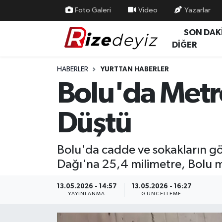
Foto Galeri
Video
Yazarlar
SON DAK
Spor
Rize Nöbetçi Eczaneler
DİĞER
Gündem
Rize Hava Durumu
HABERLER
YURTTAN HABERLER
Bolu'da Metr
Yurttan Haberler
Rize Trafik Yoğunluk Haritası
Düştü
Ekonomi
Süper Lig Puan Durumu ve Fikstür
Teknoloji
Tüm Manşetler
Bolu'da cadde ve sokakların gö
Dağı'na 25,4 milimetre, Bolu m
Sağlık
Son Dakika Haberleri
13.05.2026 - 14:57
13.05.2026 - 16:27
Haber Arşivi
YAYINLANMA
GÜNCELLEME