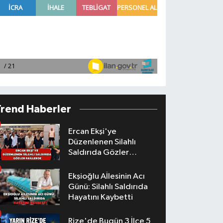
Trend Haberler
Ercan Ekşi'ye
Düzenlenen Silahlı
Saldırıda Gözler
Faillerde
Ekşioğlu Aİlesinin Acı
Günü: Silahlı Saldırıda
Hayatını Kaybetti
Rize'de Bugün 3 İlçe 5