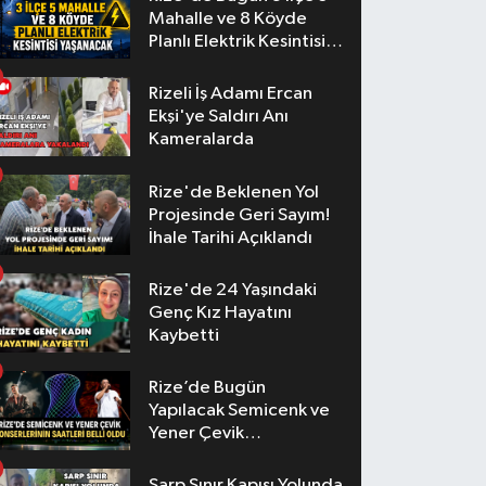
Mahalle ve 8 Köyde
Planlı Elektrik Kesintisi
Yaşanacak
Rizeli İş Adamı Ercan
Ekşi'ye Saldırı Anı
Kameralarda
Rize'de Beklenen Yol
Projesinde Geri Sayım!
İhale Tarihi Açıklandı
Rize'de 24 Yaşındaki
Genç Kız Hayatını
Kaybetti
Rize’de Bugün
Yapılacak Semicenk ve
Yener Çevik
Konserlerinin Saatleri
Belli Oldu
Sarp Sınır Kapısı Yolunda