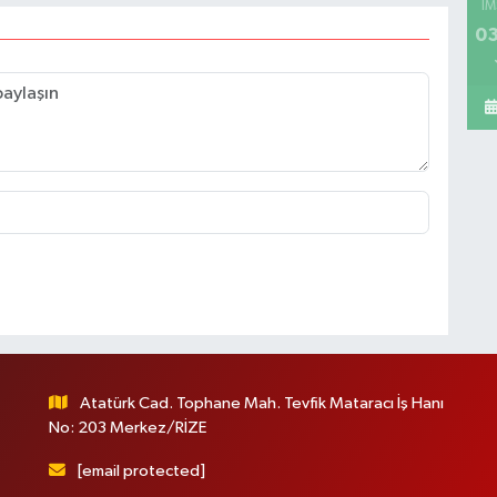
İM
03
Atatürk Cad. Tophane Mah. Tevfik Mataracı İş Hanı
No: 203 Merkez/RİZE
[email protected]