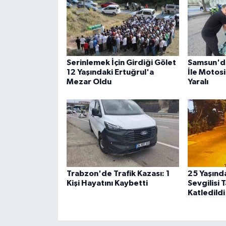
Serinlemek İçin Girdiği Gölet
Samsun'da
12 Yaşındaki Ertuğrul'a
İle Motosi
Mezar Oldu
Yaralı
Trabzon'de Trafik Kazası: 1
25 Yaşınd
Kişi Hayatını Kaybetti
Sevgilisi 
Katledildi