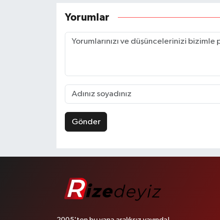
Yorumlar
Gönder
2005'ten bu yana aralıksız yayında!