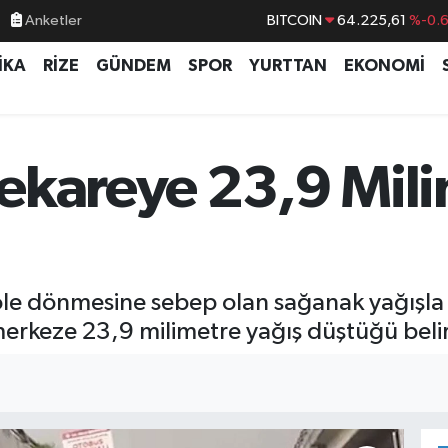
Anketler
BITCOIN
64.225,61
%-0.
DOLAR
47,7143
%0.
İKA
RİZE
GÜNDEM
SPOR
YURTTAN
EKONOMİ
EURO
55,0317
%-0.
STERLİN
64,2463
%0.
GRAM ALTIN
6574.81
%1.
ekareye 23,9 Mili
BİST100
13.799
%7
le dönmesine sebep olan sağanak yağışla i
erkeze 23,9 milimetre yağış düştüğü belirt