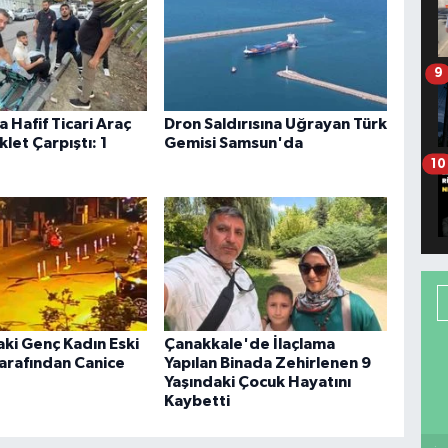
9
 Hafif Ticari Araç
Dron Saldırısına Uğrayan Türk
klet Çarpıştı: 1
Gemisi Samsun'da
10
aki Genç Kadın Eski
Çanakkale'de İlaçlama
Tarafından Canice
Yapılan Binada Zehirlenen 9
Yaşındaki Çocuk Hayatını
Kaybetti