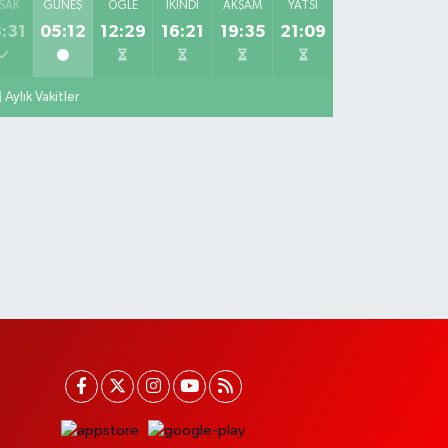
SAK
GÜNEŞ
ÖĞLE
İKINDI
AKŞAM
YATSI
:31
05:12
12:29
16:21
19:35
21:09
Aylık Vakitler