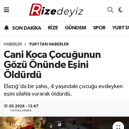
Spor
Rize Nöbetçi Eczaneler
RİZE
GÜNDEM
SPOR
YURTT
SON DAKİKA
Gündem
Rize Hava Durumu
HABERLER
YURTTAN HABERLER
Yurttan Haberler
Rize Trafik Yoğunluk Haritası
Cani Koca Çocuğunun
Gözü Önünde Eşini
Ekonomi
Süper Lig Puan Durumu ve Fikstür
Öldürdü
Teknoloji
Tüm Manşetler
Elazığ'da bir şahıs, 4 yaşındaki çocuğu evdeyken
eşini silahla vurarak öldürdü.
Sağlık
Son Dakika Haberleri
31.05.2026 - 13:47
Haber Arşivi
YAYINLANMA