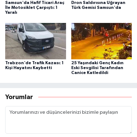
Samsun'da Hafif Ticari Araç
Dron Saldırısına Uğrayan
İle Motosiklet Çarpıştı: 1
Türk Gemisi Samsun'da
Yaralı
Trabzon'de Trafik Kazası: 1
25 Yaşındaki Genç Kadın
Kişi Hayatını Kaybetti
Eski Sevgilisi Tarafından
Canice Katledildi
Yorumlar