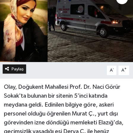
Paylaş
-
+
A
A
Olay, Doğukent Mahallesi Prof. Dr. Naci Görür
Sokak'ta bulunan bir sitenin 5'inci katında
meydana geldi. Edinilen bilgiye göre, askeri
personel olduğu öğrenilen Murat Ç., yurt dışı
görevinden izne döndüğü memleketi Elazığ'da,
geçimsizlik yaşadığı eşi Derya Ç. ile henüz