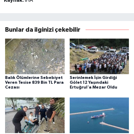
Kaynak:
İHA
Bunlar da ilginizi çekebilir
Balık Ölümlerine Sebebiyet
Serinlemek İçin Girdiği
Veren Tesise 839 Bin TL Para
Gölet 12 Yaşındaki
Cezası
Ertuğrul'a Mezar Oldu