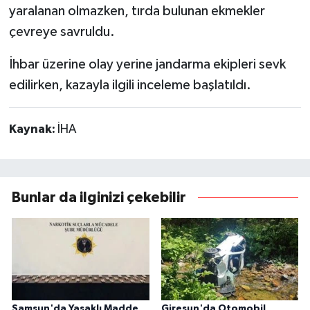
yaralanan olmazken, tırda bulunan ekmekler
çevreye savruldu.
İhbar üzerine olay yerine jandarma ekipleri sevk
edilirken, kazayla ilgili inceleme başlatıldı.
Kaynak:
İHA
Bunlar da ilginizi çekebilir
Samsun'da Yasaklı Madde
Giresun'da Otomobil