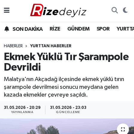
Spor
Rize Nöbetçi Eczaneler
RİZE
GÜNDEM
SPOR
YURTT
SON DAKİKA
Gündem
Rize Hava Durumu
HABERLER
YURTTAN HABERLER
Yurttan Haberler
Rize Trafik Yoğunluk Haritası
Ekmek Yüklü Tır Şarampole
Devrildi
Ekonomi
Süper Lig Puan Durumu ve Fikstür
Malatya'nın Akçadağ ilçesinde ekmek yüklü tırın
Teknoloji
Tüm Manşetler
şarampole devrilmesi sonucu meydana gelen
kazada ekmekler çevreye saçıldı.
Sağlık
Son Dakika Haberleri
31.05.2026 - 20:29
31.05.2026 - 23:03
YAYINLANMA
GÜNCELLEME
Haber Arşivi