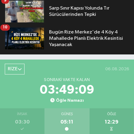
9
Sarp Sınır Kapısı Yolunda Tır
Sürücülerinden Tepki
10
Bugün Rize Merkez'de 4 Köy 4
Mahallede Planlı Elektrik Kesintisi
Yaşanacak
RİZE
06.08.2026
SONRAKI VAKTE KALAN
03:49:08
Öğle Namazı
İMSAK
GÜNEŞ
ÖĞLE
03:30
05:11
12:29