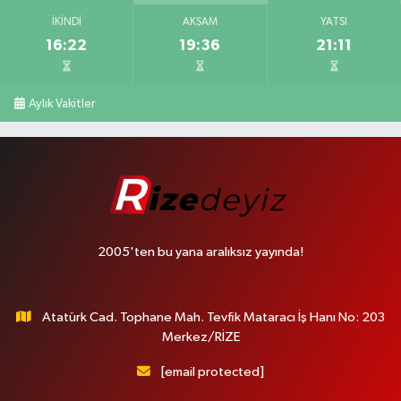
İKINDI
AKŞAM
YATSI
16:22
19:36
21:11
Aylık Vakitler
2005'ten bu yana aralıksız yayında!
Atatürk Cad. Tophane Mah. Tevfik Mataracı İş Hanı No: 203
Merkez/RİZE
[email protected]