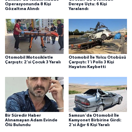
Operasyonunda 8 Kişi
Dereye Uçtu: 6 Kişi
Gözaltına Alındı
Yaralandı
Otomobil Motosikletle
Otomobil İle Yolcu Otobüsü
Çarpıştı: 2'si Çocuk 3 Yaralı
Çarpıştı: 1'i Polis 3 Kişi
Hayatını Kaybetti
Bir Süredir Haber
Samsun'da Otomobil İle
Alınamayan Adam Evinde
Kamyonet Birbirine Girdi:
Ölü Bulundu
2'si Ağır 6 Kişi Yaralı