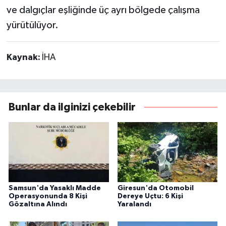
ve dalgıçlar eşliğinde üç ayrı bölgede çalışma
yürütülüyor.
Kaynak:
İHA
Bunlar da ilginizi çekebilir
Samsun'da Yasaklı Madde
Giresun'da Otomobil
Operasyonunda 8 Kişi
Dereye Uçtu: 6 Kişi
Gözaltına Alındı
Yaralandı