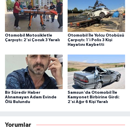
Otomobil Motosikletle
Otomobil İle Yolcu Otobüsü
Çarpıştı: 2'si Çocuk 3 Yaralı
Çarpıştı: 1'i Polis 3 Kişi
Hayatını Kaybetti
Bir Süredir Haber
Samsun'da Otomobil İle
Alınamayan Adam Evinde
Kamyonet Birbirine Girdi:
Ölü Bulundu
2'si Ağır 6 Kişi Yaralı
Yorumlar