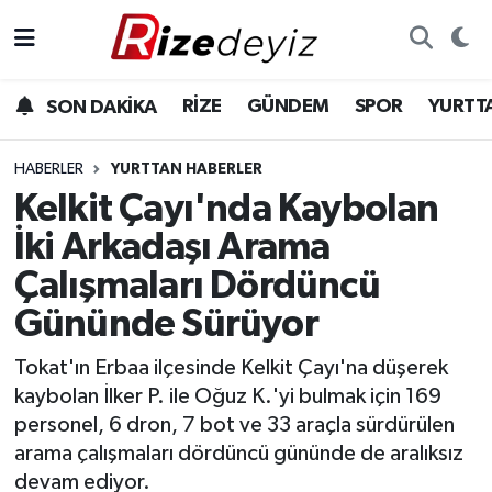
Spor
Rize Nöbetçi Eczaneler
RİZE
GÜNDEM
SPOR
YURTT
SON DAKİKA
Gündem
Rize Hava Durumu
HABERLER
YURTTAN HABERLER
Yurttan Haberler
Rize Trafik Yoğunluk Haritası
Kelkit Çayı'nda Kaybolan
İki Arkadaşı Arama
Ekonomi
Süper Lig Puan Durumu ve Fikstür
Çalışmaları Dördüncü
Teknoloji
Tüm Manşetler
Gününde Sürüyor
Sağlık
Son Dakika Haberleri
Tokat'ın Erbaa ilçesinde Kelkit Çayı'na düşerek
kaybolan İlker P. ile Oğuz K.'yi bulmak için 169
Haber Arşivi
personel, 6 dron, 7 bot ve 33 araçla sürdürülen
arama çalışmaları dördüncü gününde de aralıksız
devam ediyor.