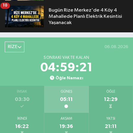
10
Bugün Rize Merkez'de 4 Köy 4
Mahallede Planlı Elektrik Kesintisi
Yaşanacak
RİZE
06.08.2026
SONRAKI VAKTE KALAN
04:59:20
Öğle Namazı
İMSAK
GÜNEŞ
ÖĞLE
03:30
05:11
12:29
İKINDI
AKŞAM
YATSI
16:22
19:36
21:11