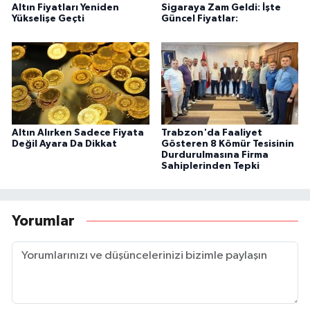
Altın Fiyatları Yeniden
Sigaraya Zam Geldi: İşte
Yükselişe Geçti
Güncel Fiyatlar:
Altın Alırken Sadece Fiyata
Trabzon'da Faaliyet
Değil Ayara Da Dikkat
Gösteren 8 Kömür Tesisinin
Durdurulmasına Firma
Sahiplerinden Tepki
Yorumlar