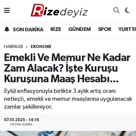
Spor
Rize Nöbetçi Eczaneler
RİZE
GÜNDEM
SPOR
YURTT
SON DAKİKA
Gündem
Rize Hava Durumu
HABERLER
EKONOMI
Yurttan Haberler
Rize Trafik Yoğunluk Haritası
Emekli Ve Memur Ne Kadar
Zam Alacak? İşte Kuruşu
Ekonomi
Süper Lig Puan Durumu ve Fikstür
Kuruşuna Maaş Hesabı...
Teknoloji
Tüm Manşetler
Eylül enflasyonuyla birlikte 3 aylık artış oranı
netleşti, emekli ve memur maaşlarına uygulanacak
Sağlık
Son Dakika Haberleri
zamlar şekilleniyor.
Haber Arşivi
07.10.2025 - 14:16
YAYINLANMA