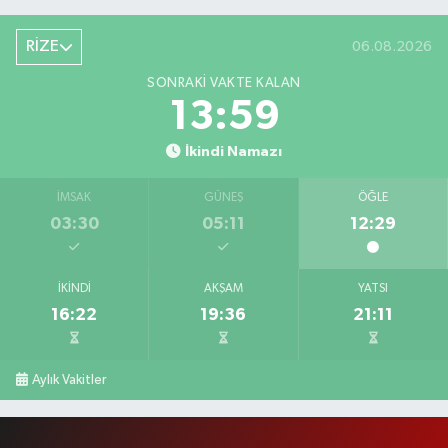
RİZE
06.08.2026
SONRAKI VAKTE KALAN
13:58
İkindi Namazı
İMSAK
GÜNEŞ
ÖĞLE
03:30
05:11
12:29
İKINDI
AKŞAM
YATSI
16:22
19:36
21:11
Aylık Vakitler