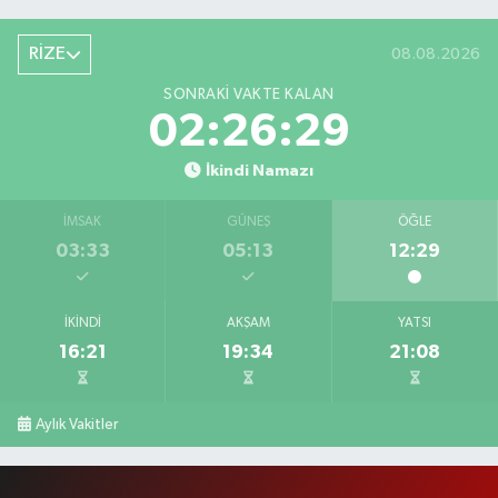
RİZE
08.08.2026
SONRAKI VAKTE KALAN
02:26:28
İkindi Namazı
İMSAK
GÜNEŞ
ÖĞLE
03:33
05:13
12:29
İKINDI
AKŞAM
YATSI
16:21
19:34
21:08
Aylık Vakitler