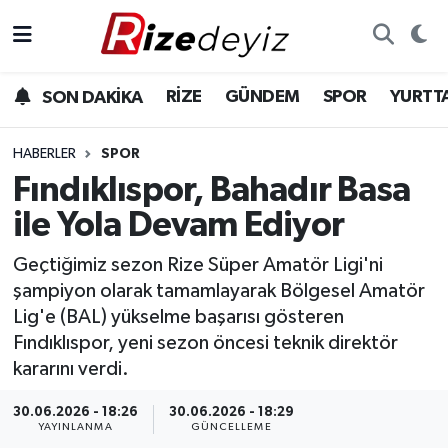
Spor
Rize Nöbetçi Eczaneler
RİZE
GÜNDEM
SPOR
YURTT
SON DAKİKA
Gündem
Rize Hava Durumu
HABERLER
SPOR
Yurttan Haberler
Rize Trafik Yoğunluk Haritası
Fındıklıspor, Bahadır Basa
ile Yola Devam Ediyor
Ekonomi
Süper Lig Puan Durumu ve Fikstür
Geçtiğimiz sezon Rize Süper Amatör Ligi'ni
Teknoloji
Tüm Manşetler
şampiyon olarak tamamlayarak Bölgesel Amatör
Lig'e (BAL) yükselme başarısı gösteren
Sağlık
Son Dakika Haberleri
Fındıklıspor, yeni sezon öncesi teknik direktör
kararını verdi.
Haber Arşivi
30.06.2026 - 18:26
30.06.2026 - 18:29
YAYINLANMA
GÜNCELLEME