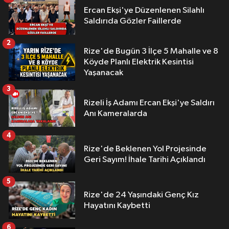
Ercan Ekşi'ye Düzenlenen Silahlı
Saldırıda Gözler Faillerde
2
Rize'de Bugün 3 İlçe 5 Mahalle ve 8
Köyde Planlı Elektrik Kesintisi
Yaşanacak
3
Rizeli İş Adamı Ercan Ekşi'ye Saldırı
Anı Kameralarda
4
Rize'de Beklenen Yol Projesinde
Geri Sayım! İhale Tarihi Açıklandı
5
Rize'de 24 Yaşındaki Genç Kız
Hayatını Kaybetti
6