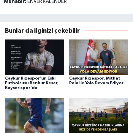
Muhabir:
ENVER KALENDER
Bunlar da ilginizi çekebilir
Çaykur Rizespor'un Eski
Çaykur Rizespor, Mithat
Futbolcusu Benhur Keser,
Pala İle Yola Devam Ediyor
Kayserispor'da