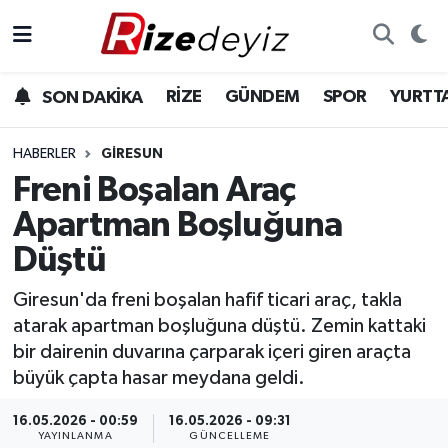
Spor
Rize Nöbetçi Eczaneler
RİZE
GÜNDEM
SPOR
YURTT
SON DAKİKA
Gündem
Rize Hava Durumu
HABERLER
GIRESUN
Yurttan Haberler
Rize Trafik Yoğunluk Haritası
Freni Boşalan Araç
Apartman Boşluğuna
Ekonomi
Süper Lig Puan Durumu ve Fikstür
Düştü
Teknoloji
Tüm Manşetler
Giresun'da freni boşalan hafif ticari araç, takla
atarak apartman boşluğuna düştü. Zemin kattaki
Sağlık
Son Dakika Haberleri
bir dairenin duvarına çarparak içeri giren araçta
büyük çapta hasar meydana geldi.
Haber Arşivi
16.05.2026 - 00:59
16.05.2026 - 09:31
YAYINLANMA
GÜNCELLEME