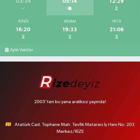
03:34
05:14
12:29
İKINDI
AKŞAM
YATSI
16:20
19:33
21:06
Aylık Vakitler
2005'ten bu yana aralıksız yayında!
Atatürk Cad. Tophane Mah. Tevfik Mataracı İş Hanı No: 203
Merkez/RİZE