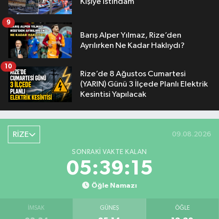
Kişiye İstihdam
9
Barış Alper Yılmaz, Rize’den
Ayrılırken Ne Kadar Haklıydı?
10
Rize’de 8 Ağustos Cumartesi
(YARIN) Günü 3 İlçede Planlı Elektrik
Kesintisi Yapılacak
RİZE
09.08.2026
SONRAKI VAKTE KALAN
05:39:14
Öğle Namazı
İMSAK
GÜNEŞ
ÖĞLE