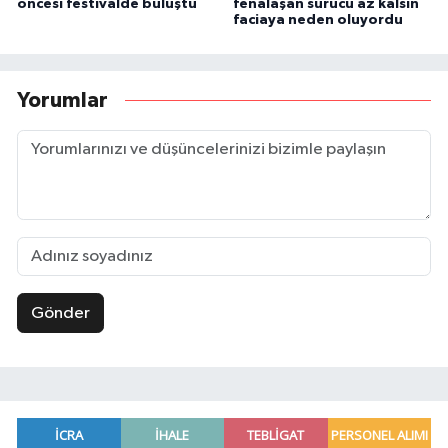
öncesi festivalde buluştu
fenalaşan sürücü az kalsın
faciaya neden oluyordu
Yorumlar
Gönder