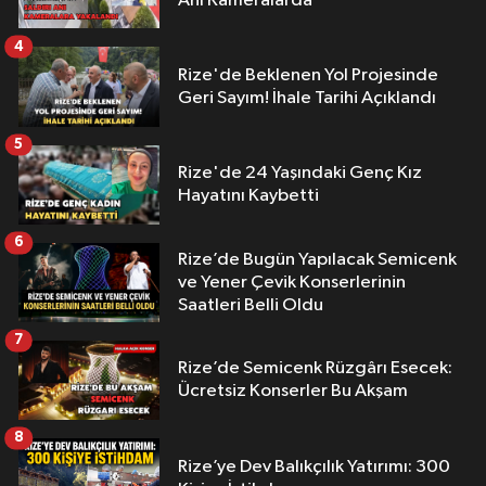
Anı Kameralarda
4
Rize'de Beklenen Yol Projesinde
Geri Sayım! İhale Tarihi Açıklandı
5
Rize'de 24 Yaşındaki Genç Kız
Hayatını Kaybetti
6
Rize’de Bugün Yapılacak Semicenk
ve Yener Çevik Konserlerinin
Saatleri Belli Oldu
7
Rize’de Semicenk Rüzgârı Esecek:
Ücretsiz Konserler Bu Akşam
8
Rize’ye Dev Balıkçılık Yatırımı: 300