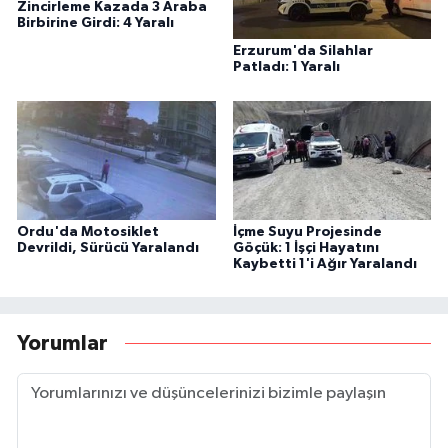
Zincirleme Kazada 3 Araba
Birbirine Girdi: 4 Yaralı
Erzurum'da Silahlar
Patladı: 1 Yaralı
Ordu'da Motosiklet
İçme Suyu Projesinde
Devrildi, Sürücü Yaralandı
Göçük: 1 İşçi Hayatını
Kaybetti 1'i Ağır Yaralandı
Yorumlar