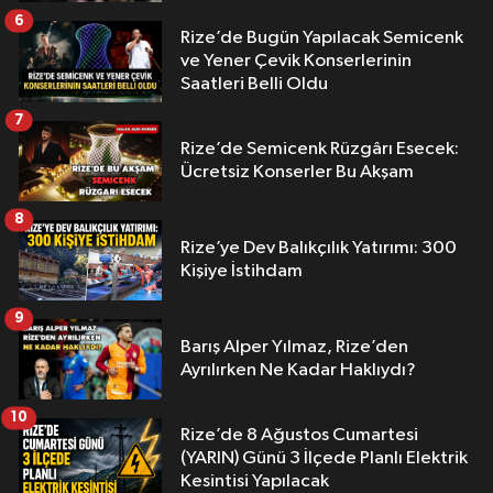
6
Rize’de Bugün Yapılacak Semicenk
ve Yener Çevik Konserlerinin
Saatleri Belli Oldu
7
Rize’de Semicenk Rüzgârı Esecek:
Ücretsiz Konserler Bu Akşam
8
Rize’ye Dev Balıkçılık Yatırımı: 300
Kişiye İstihdam
9
Barış Alper Yılmaz, Rize’den
Ayrılırken Ne Kadar Haklıydı?
10
Rize’de 8 Ağustos Cumartesi
(YARIN) Günü 3 İlçede Planlı Elektrik
Kesintisi Yapılacak