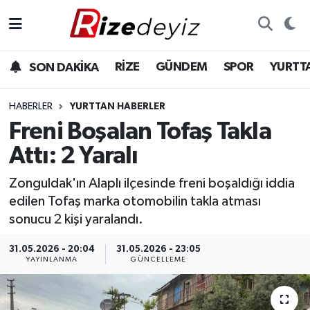
Spor
Rize Nöbetçi Eczaneler
RİZE
GÜNDEM
SPOR
YURTT
SON DAKİKA
Gündem
Rize Hava Durumu
HABERLER
YURTTAN HABERLER
Yurttan Haberler
Rize Trafik Yoğunluk Haritası
Freni Boşalan Tofaş Takla
Attı: 2 Yaralı
Ekonomi
Süper Lig Puan Durumu ve Fikstür
Zonguldak'ın Alaplı ilçesinde freni boşaldığı iddia
Teknoloji
Tüm Manşetler
edilen Tofaş marka otomobilin takla atması
sonucu 2 kişi yaralandı.
Sağlık
Son Dakika Haberleri
31.05.2026 - 20:04
31.05.2026 - 23:05
YAYINLANMA
GÜNCELLEME
Haber Arşivi