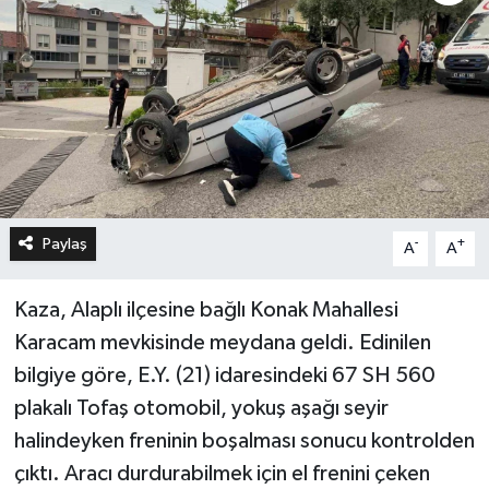
Paylaş
-
+
A
A
Kaza, Alaplı ilçesine bağlı Konak Mahallesi
Karacam mevkisinde meydana geldi. Edinilen
bilgiye göre, E.Y. (21) idaresindeki 67 SH 560
plakalı Tofaş otomobil, yokuş aşağı seyir
halindeyken freninin boşalması sonucu kontrolden
çıktı. Aracı durdurabilmek için el frenini çeken