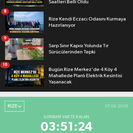
Saatleri Belli Oldu
8
Rize Kendi Eczacı Odasını Kurmaya
Hazırlanıyor
9
Sarp Sınır Kapısı Yolunda Tır
Sürücülerinden Tepki
10
Bugün Rize Merkez'de 4 Köy 4
Mahallede Planlı Elektrik Kesintisi
Yaşanacak
RİZE
07.08.2026
SONRAKI VAKTE KALAN
03:51:23