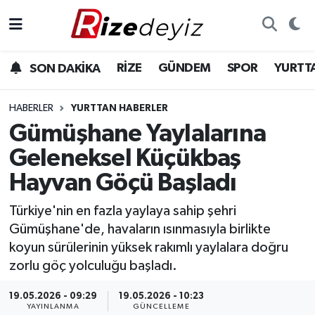
Spor
Rize Nöbetçi Eczaneler
RİZE
GÜNDEM
SPOR
YURTT
SON DAKİKA
Gündem
Rize Hava Durumu
HABERLER
YURTTAN HABERLER
Yurttan Haberler
Rize Trafik Yoğunluk Haritası
Gümüşhane Yaylalarına
Geleneksel Küçükbaş
Ekonomi
Süper Lig Puan Durumu ve Fikstür
Hayvan Göçü Başladı
Teknoloji
Tüm Manşetler
Türkiye'nin en fazla yaylaya sahip şehri
Gümüşhane'de, havaların ısınmasıyla birlikte
Sağlık
Son Dakika Haberleri
koyun sürülerinin yüksek rakımlı yaylalara doğru
zorlu göç yolculuğu başladı.
Haber Arşivi
19.05.2026 - 09:29
19.05.2026 - 10:23
YAYINLANMA
GÜNCELLEME