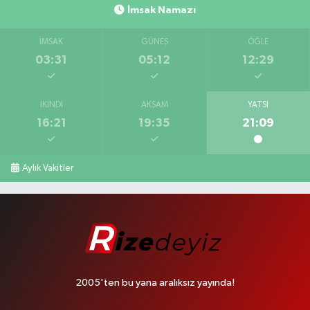
İmsak Namazı
İMSAK
GÜNEŞ
ÖĞLE
03:31
05:12
12:29
İKINDI
AKŞAM
YATSI
16:21
19:35
21:09
Aylık Vakitler
2005'ten bu yana aralıksız yayında!