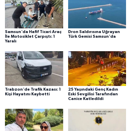
Samsun'da Hafif Ticari Araç
Dron Saldırısına Uğrayan
İle Motosiklet Çarpıştı: 1
Türk Gemisi Samsun'da
Yaralı
Trabzon'de Trafik Kazası: 1
25 Yaşındaki Genç Kadın
Kişi Hayatını Kaybetti
Eski Sevgilisi Tarafından
Canice Katledildi