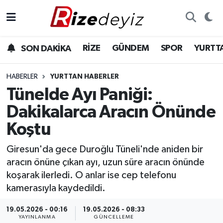
Spor
Rize Nöbetçi Eczaneler
RİZE
GÜNDEM
SPOR
YURTT
SON DAKİKA
Gündem
Rize Hava Durumu
HABERLER
YURTTAN HABERLER
Yurttan Haberler
Rize Trafik Yoğunluk Haritası
Tünelde Ayı Paniği:
Dakikalarca Aracın Önünde
Ekonomi
Süper Lig Puan Durumu ve Fikstür
Koştu
Teknoloji
Tüm Manşetler
Giresun'da gece Duroğlu Tüneli'nde aniden bir
aracın önüne çıkan ayı, uzun süre aracın önünde
Sağlık
Son Dakika Haberleri
koşarak ilerledi. O anlar ise cep telefonu
kamerasıyla kaydedildi.
Haber Arşivi
19.05.2026 - 00:16
19.05.2026 - 08:33
YAYINLANMA
GÜNCELLEME