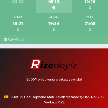
03:33
05:13
12:29
İKINDI
AKŞAM
YATSI
16:21
19:34
21:08
Aylık Vakitler
2005'ten bu yana aralıksız yayında!
Atatürk Cad. Tophane Mah. Tevfik Mataracı İş Hanı No: 203
Merkez/RİZE