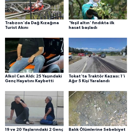
Trabzon'da Dağ Kızağına
'Yeşil altın' fındıkta ilk
Turist Akını
hasat başladı
Alkol Can Aldı: 25 Yaşındaki
Tokat'ta Traktör Kazası: 1'i
Genç Hayatını Kaybetti
Ağır 5 Kişi Yaralandı
19 ve 20 Yaşlarındaki 2 Genç
Balık Ölümlerine Sebebiyet