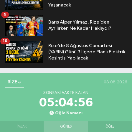
Yaşanacak
9
Barış Alper Yılmaz, Rize’den
Ayrılırken Ne Kadar Haklıydı?
10
Rize’de 8 Ağustos Cumartesi
(YARIN) Günü 3 İlçede Planlı Elektrik
Kesintisi Yapılacak
RİZE
08.08.2026
SONRAKI VAKTE KALAN
05:04:55
Öğle Namazı
İMSAK
GÜNEŞ
ÖĞLE