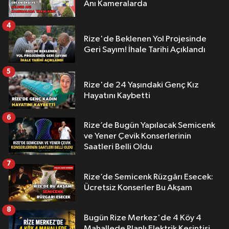
Anı Kameralarda
4
Rize'de Beklenen Yol Projesinde
Geri Sayım! İhale Tarihi Açıklandı
5
Rize'de 24 Yaşındaki Genç Kız
Hayatını Kaybetti
6
Rize’de Bugün Yapılacak Semicenk
ve Yener Çevik Konserlerinin
Saatleri Belli Oldu
7
Rize’de Semicenk Rüzgârı Esecek:
Ücretsiz Konserler Bu Akşam
8
Bugün Rize Merkez'de 4 Köy 4
Mahallede Planlı Elektrik Kesintisi