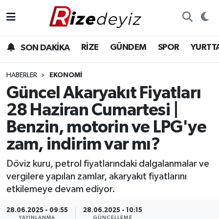
Spor
Rize Nöbetçi Eczaneler
RİZE
GÜNDEM
SPOR
YURTT
SON DAKİKA
Gündem
Rize Hava Durumu
HABERLER
EKONOMI
Yurttan Haberler
Rize Trafik Yoğunluk Haritası
Güncel Akaryakıt Fiyatları
28 Haziran Cumartesi |
Ekonomi
Süper Lig Puan Durumu ve Fikstür
Benzin, motorin ve LPG'ye
Teknoloji
Tüm Manşetler
zam, indirim var mı?
Sağlık
Son Dakika Haberleri
Döviz kuru, petrol fiyatlarındaki dalgalanmalar ve
vergilere yapılan zamlar, akaryakıt fiyatlarını
Haber Arşivi
etkilemeye devam ediyor.
28.06.2025 - 09:55
28.06.2025 - 10:15
YAYINLANMA
GÜNCELLEME