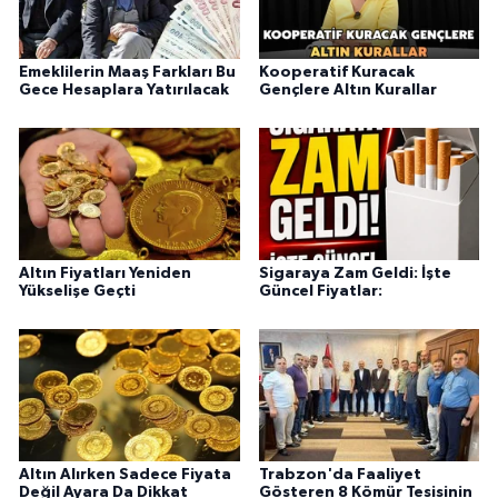
Emeklilerin Maaş Farkları Bu
Kooperatif Kuracak
Gece Hesaplara Yatırılacak
Gençlere Altın Kurallar
Altın Fiyatları Yeniden
Sigaraya Zam Geldi: İşte
Yükselişe Geçti
Güncel Fiyatlar:
Altın Alırken Sadece Fiyata
Trabzon'da Faaliyet
Değil Ayara Da Dikkat
Gösteren 8 Kömür Tesisinin