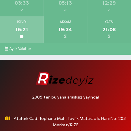
03:33
05:13
12:29
İKINDI
AKŞAM
YATSI
16:21
19:34
21:08
Aylık Vakitler
2005'ten bu yana aralıksız yayında!
Atatürk Cad. Tophane Mah. Tevfik Mataracı İş Hanı No: 203
Merkez/RİZE