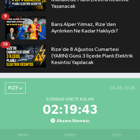
Yaşanacak
9
Barış Alper Yılmaz, Rize’den
Ayrılırken Ne Kadar Haklıydı?
10
Rize’de 8 Ağustos Cumartesi
(YARIN) Günü 3 İlçede Planlı Elektrik
Kesintisi Yapılacak
RİZE
08.08.2026
SONRAKI VAKTE KALAN
02:19:43
Akşam Namazı
İMSAK
GÜNEŞ
ÖĞLE