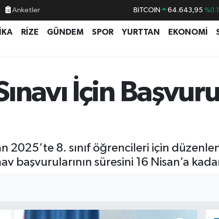
Anketler
BITCOIN
64.643,95
%0.
DOLAR
47,6006
%0.
İKA
RİZE
GÜNDEM
SPOR
YURTTAN
EKONOMİ
EURO
55,0250
%0.
STERLİN
64,2398
%0
GRAM ALTIN
6500.87
%0.
ınavı İçin Başvuru
BİST100
13.799
%7
an 2025’te 8. sınıf öğrencileri için düzenle
v başvurularının süresini 16 Nisan’a kadar