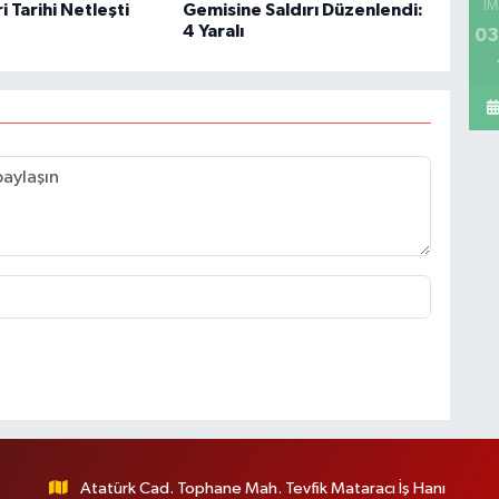
İM
 Tarihi Netleşti
Gemisine Saldırı Düzenlendi:
4 Yaralı
03
Atatürk Cad. Tophane Mah. Tevfik Mataracı İş Hanı