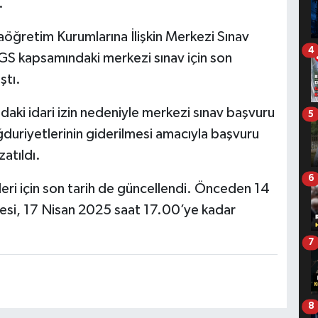
.
aöğretim Kurumlarına İlişkin Merkezi Sınav
4
S kapsamındaki merkezi sınav için son
ştı.
ndaki idari izin nedeniyle merkezi sınav başvuru
5
duriyetlerinin giderilmesi amacıyla başvuru
atıldı.
6
leri için son tarih de güncellendi. Önceden 14
resi, 17 Nisan 2025 saat 17.00’ye kadar
7
8