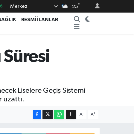
°
Merkez
16
25
06
SAĞLIK
RESMİ İLANLAR
02
.2
12
 Süresi
0
necek Liselere Geçiş Sistemi
 uzattı.
-
+
A
A