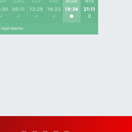
SAK
GÜNEŞ
ÖĞLE
İKINDI
AKŞAM
YATSI
:30
05:11
12:29
16:22
19:36
21:11
Aylık Vakitler