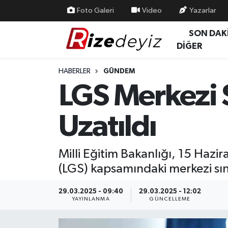
Foto Galeri
Video
Yazarlar
SON DAK
Spor
Rize Nöbetçi Eczaneler
DİĞER
Gündem
Rize Hava Durumu
HABERLER
GÜNDEM
LGS Merkezi S
Yurttan Haberler
Rize Trafik Yoğunluk Haritası
Uzatıldı
Ekonomi
Süper Lig Puan Durumu ve Fikstür
Teknoloji
Tüm Manşetler
Milli Eğitim Bakanlığı, 15 Hazir
(LGS) kapsamındaki merkezi sına
Sağlık
Son Dakika Haberleri
29.03.2025 - 09:40
29.03.2025 - 12:02
Haber Arşivi
YAYINLANMA
GÜNCELLEME