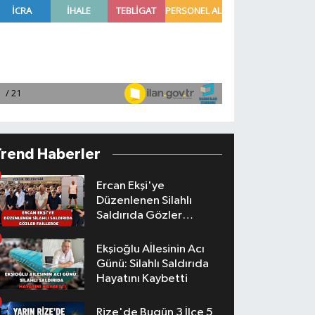
Trend Haberler
Ercan Ekşi'ye
Düzenlenen Silahlı
Saldırıda Gözler
Faillerde
Ekşioğlu Aİlesinin Acı
Günü: Silahlı Saldırıda
Hayatını Kaybetti
Rize'de Bugün 3 İlçe 5