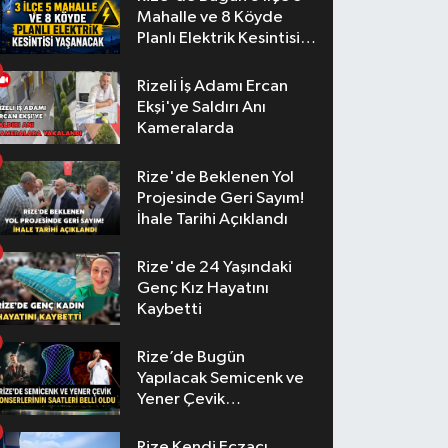
Mahalle ve 8 Köyde
Planlı Elektrik Kesintisi
Yaşanacak
Rizeli İş Adamı Ercan
Ekşi'ye Saldırı Anı
Kameralarda
Rize'de Beklenen Yol
Projesinde Geri Sayım!
İhale Tarihi Açıklandı
Rize'de 24 Yaşındaki
Genç Kız Hayatını
Kaybetti
Rize’de Bugün
Yapılacak Semicenk ve
Yener Çevik
Konserlerinin Saatleri
Belli Oldu
Rize Kendi Eczacı