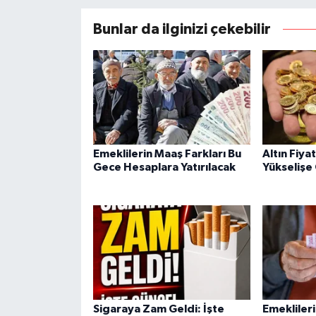
Bunlar da ilginizi çekebilir
Emeklilerin Maaş Farkları Bu
Altın Fiya
Gece Hesaplara Yatırılacak
Yükselişe
Sigaraya Zam Geldi: İşte
Emekliler