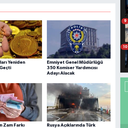
9
10
tları Yeniden
Emniyet Genel Müdürlüğü
 Geçti
350 Komiser Yardımcısı
Adayı Alacak
in Zam Farkı
Rusya Açıklarında Türk