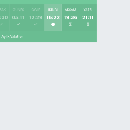
SAK
GÜNEŞ
ÖĞLE
İKINDI
AKŞAM
YATSI
:30
05:11
12:29
16:22
19:36
21:11
Aylık Vakitler