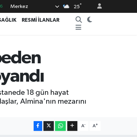
°
Merkez
16
25
06
SAĞLIK
RESMİ İLANLAR
02
.2
32
ybeden
8
oyandı
astanede 18 gün hayat
şlar, Almina'nın mezarını
-
+
A
A