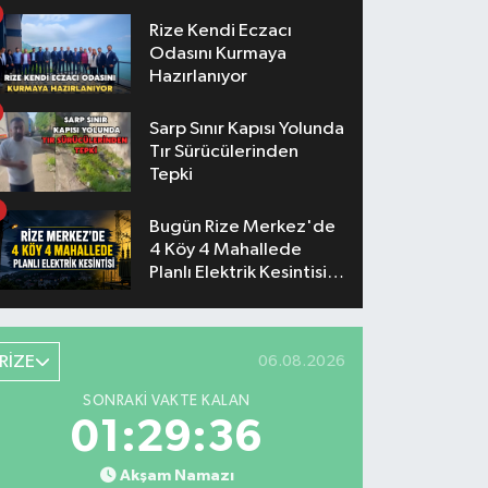
Konserlerinin Saatleri
Belli Oldu
Rize Kendi Eczacı
Odasını Kurmaya
Hazırlanıyor
Sarp Sınır Kapısı Yolunda
Tır Sürücülerinden
Tepki
Bugün Rize Merkez'de
4 Köy 4 Mahallede
Planlı Elektrik Kesintisi
Yaşanacak
RİZE
06.08.2026
SONRAKI VAKTE KALAN
01:29:35
Akşam Namazı