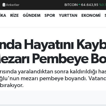
Anketler
BITCOIN
64.643,95
%0.
DOLAR
47,6006
%0.
İKA
RİZE
GÜNDEM
SPOR
YURTTAN
EKONOMİ
EURO
55,0250
%0.
STERLİN
64,2398
%0
GRAM ALTIN
6513.94
%0.
sında Hayatını Ka
BİST100
13.768
%4
Mezarı Pembeye B
ısında yaralandıktan sonra kaldırıldığı h
ğlu'nun mezarı pembeye boyandı. Vatanda
bırakıyor.