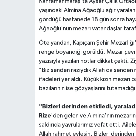
Kahramanmaraş'ta Ayser Çalık Ortaoku
yaşındaki Almina Ağaoğlu ağır yaralana
gördüğü hastanede 18 gün sonra hayat
Ağaoğlu'nun mezarı vatandaşlar tarafı
Öte yandan, Kapıçam Şehir Mezarlığı
renge boyandığı görüldü. Mezar çevres
yazısıyla yazılan notlar dikkat çekti. 
"Biz senden razıydık Allah da senden 
ifadeleri yer aldı. Küçük kızın mezarı 
bazılarının ise gözyaşlarını tutamadığ
"Bizleri derinden etkiledi, yaralad
Rize
'den gelen ve Almina'nın mezarı
saldırıda yavrularımız vefat etti. Ailel
Allah rahmet eylesin. Bizleri derinden