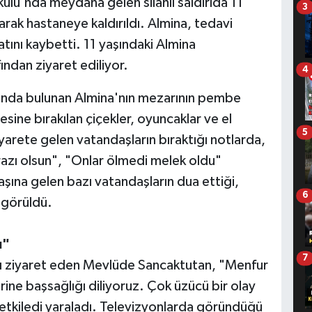
lu'nda meydana gelen silahlı saldırıda 11
3
rak hastaneye kaldırıldı. Almina, tedavi
ını kaybetti. 11 yaşındaki Almina
ndan ziyaret ediliyor.
4
'nda bulunan Almina'nın mezarının pembe
ine bırakılan çiçekler, oyuncaklar ve el
5
Ziyarete gelen vatandaşların bıraktığı notlarda,
razı olsun", "Onlar ölmedi melek oldu"
başına gelen bazı vatandaşların dua ettiği,
6
ı görüldü.
ı"
7
nı ziyaret eden Mevlüde Sancaktutan, "Menfur
erine başsağlığı diliyoruz. Çok üzücü bir olay
 etkiledi yaraladı. Televizyonlarda göründüğü