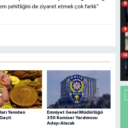
8
em şehitliğini de ziyaret etmek çok farklı"
9
10
tları Yeniden
Emniyet Genel Müdürlüğü
 Geçti
350 Komiser Yardımcısı
Adayı Alacak