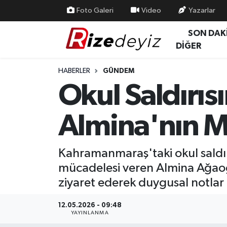
Foto Galeri
Video
Yazarlar
SON DAK
Spor
Rize Nöbetçi Eczaneler
DİĞER
Gündem
Rize Hava Durumu
HABERLER
GÜNDEM
Okul Saldırı
Yurttan Haberler
Rize Trafik Yoğunluk Haritası
Almina'nın 
Ekonomi
Süper Lig Puan Durumu ve Fikstür
Teknoloji
Tüm Manşetler
Kahramanmaraş'taki okul saldır
mücadelesi veren Almina Ağao
Sağlık
Son Dakika Haberleri
ziyaret ederek duygusal notlar 
Haber Arşivi
12.05.2026 - 09:48
YAYINLANMA