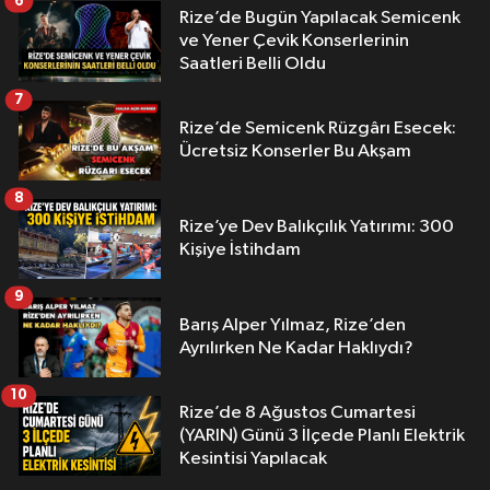
6
Rize’de Bugün Yapılacak Semicenk
ve Yener Çevik Konserlerinin
Saatleri Belli Oldu
7
Rize’de Semicenk Rüzgârı Esecek:
Ücretsiz Konserler Bu Akşam
8
Rize’ye Dev Balıkçılık Yatırımı: 300
Kişiye İstihdam
9
Barış Alper Yılmaz, Rize’den
Ayrılırken Ne Kadar Haklıydı?
10
Rize’de 8 Ağustos Cumartesi
(YARIN) Günü 3 İlçede Planlı Elektrik
Kesintisi Yapılacak