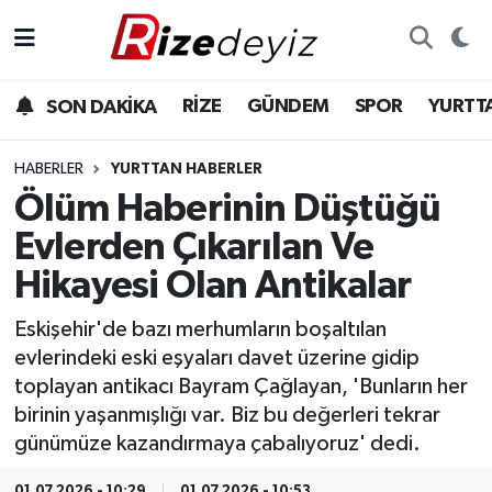
Spor
Rize Nöbetçi Eczaneler
RİZE
GÜNDEM
SPOR
YURTT
SON DAKİKA
Gündem
Rize Hava Durumu
HABERLER
YURTTAN HABERLER
Yurttan Haberler
Rize Trafik Yoğunluk Haritası
Ölüm Haberinin Düştüğü
Evlerden Çıkarılan Ve
Ekonomi
Süper Lig Puan Durumu ve Fikstür
Hikayesi Olan Antikalar
Teknoloji
Tüm Manşetler
Eskişehir'de bazı merhumların boşaltılan
evlerindeki eski eşyaları davet üzerine gidip
Sağlık
Son Dakika Haberleri
toplayan antikacı Bayram Çağlayan, 'Bunların her
birinin yaşanmışlığı var. Biz bu değerleri tekrar
Haber Arşivi
günümüze kazandırmaya çabalıyoruz' dedi.
01.07.2026 - 10:29
01.07.2026 - 10:53