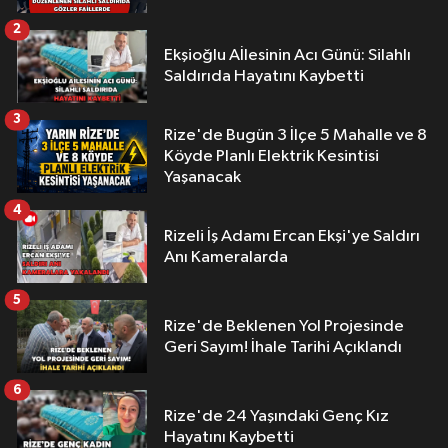
2
Ekşioğlu Aİlesinin Acı Günü: Silahlı
Saldırıda Hayatını Kaybetti
3
Rize'de Bugün 3 İlçe 5 Mahalle ve 8
Köyde Planlı Elektrik Kesintisi
Yaşanacak
4
Rizeli İş Adamı Ercan Ekşi'ye Saldırı
Anı Kameralarda
5
Rize'de Beklenen Yol Projesinde
Geri Sayım! İhale Tarihi Açıklandı
6
Rize'de 24 Yaşındaki Genç Kız
Hayatını Kaybetti