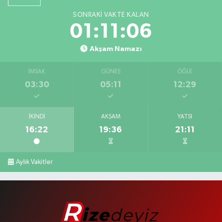
SONRAKI VAKTE KALAN
01:11:06
Akşam Namazı
İMSAK
GÜNEŞ
ÖĞLE
03:30
05:11
12:29
İKINDI
AKŞAM
YATSI
16:22
19:36
21:11
Aylık Vakitler