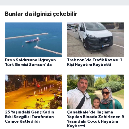
Bunlar da ilginizi çekebilir
Dron Saldırısına Uğrayan
Trabzon'de Trafik Kazası: 1
Türk Gemisi Samsun'da
Kişi Hayatını Kaybetti
25 Yaşındaki Genç Kadın
Çanakkale'de İlaçlama
Eski Sevgilisi Tarafından
Yapılan Binada Zehirlenen 9
Canice Katledildi
Yaşındaki Çocuk Hayatını
Kaybetti