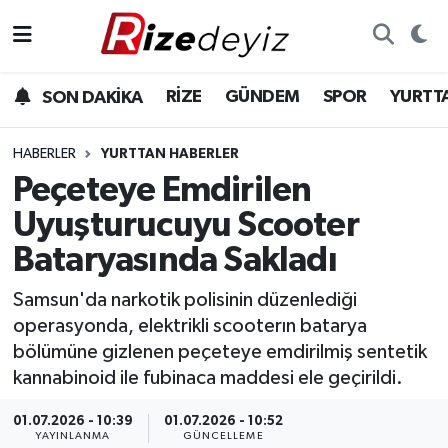
Spor
Rize Nöbetçi Eczaneler
RİZE
GÜNDEM
SPOR
YURTT
SON DAKİKA
Gündem
Rize Hava Durumu
HABERLER
YURTTAN HABERLER
Yurttan Haberler
Rize Trafik Yoğunluk Haritası
Peçeteye Emdirilen
Uyuşturucuyu Scooter
Ekonomi
Süper Lig Puan Durumu ve Fikstür
Bataryasında Sakladı
Teknoloji
Tüm Manşetler
Samsun'da narkotik polisinin düzenlediği
operasyonda, elektrikli scooterın batarya
Sağlık
Son Dakika Haberleri
bölümüne gizlenen peçeteye emdirilmiş sentetik
kannabinoid ile fubinaca maddesi ele geçirildi.
Haber Arşivi
01.07.2026 - 10:39
01.07.2026 - 10:52
YAYINLANMA
GÜNCELLEME