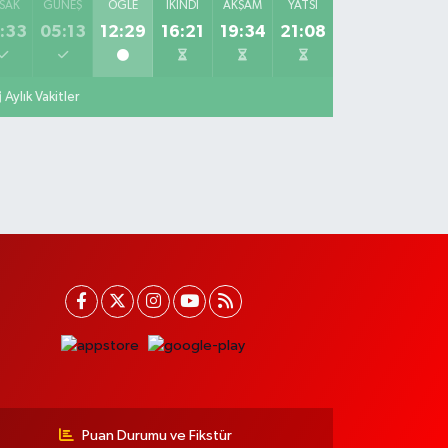
SAK
GÜNEŞ
ÖĞLE
İKINDI
AKŞAM
YATSI
:33
05:13
12:29
16:21
19:34
21:08
Aylık Vakitler
Puan Durumu ve Fikstür