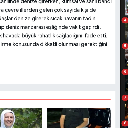
ahilinde denize girerken, kumsal ve sahil bandı
a çevre illerden gelen çok sayıda kişi de
daşlar denize girerek sıcak havanın tadını
4
pıp deniz manzarası eşliğinde vakit geçirdi.
 havada büyük rahatlık sağladığını ifade etti,
 girme konusunda dikkatli olunması gerektiğini
5
6
7
8