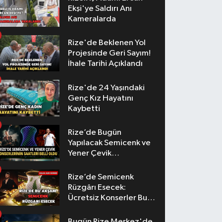
Ekşi'ye Saldırı Anı
Kameralarda
Rize'de Beklenen Yol
Projesinde Geri Sayım!
İhale Tarihi Açıklandı
Rize'de 24 Yaşındaki
Genç Kız Hayatını
Kaybetti
Rize’de Bugün
Yapılacak Semicenk ve
Yener Çevik
Konserlerinin Saatleri
Belli Oldu
Rize’de Semicenk
Rüzgârı Esecek:
Ücretsiz Konserler Bu
Akşam
Bugün Rize Merkez'de