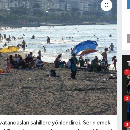
1
2
 vatandaşları sahillere yönlendirdi. Serinlemek
3