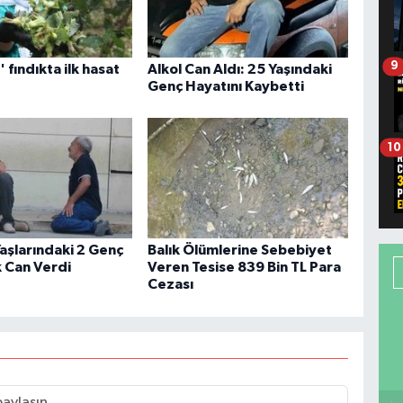
9
n' fındıkta ilk hasat
Alkol Can Aldı: 25 Yaşındaki
Genç Hayatını Kaybetti
10
aşlarındaki 2 Genç
Balık Ölümlerine Sebebiyet
 Can Verdi
Veren Tesise 839 Bin TL Para
Cezası