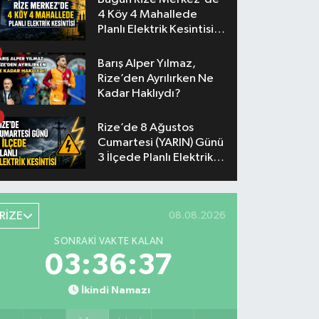
4 Köy 4 Mahallede
Planlı Elektrik Kesintisi
Yaşanacak
Barış Alper Yılmaz,
Rize’den Ayrılırken Ne
Kadar Haklıydı?
Rize’de 8 Ağustos
Cumartesi (YARIN) Günü
3 İlçede Planlı Elektrik
Kesintisi Yapılacak
RİZE
08.08.2026
SONRAKI VAKTE KALAN
03:36:36
İkindi Namazı