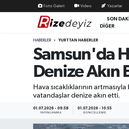
Foto Galeri
Video
Yazarlar
SON DAK
Spor
Rize Nöbetçi Eczaneler
DİĞER
Gündem
Rize Hava Durumu
HABERLER
YURTTAN HABERLER
Samsun'da Hav
Yurttan Haberler
Rize Trafik Yoğunluk Haritası
Denize Akın E
Ekonomi
Süper Lig Puan Durumu ve Fikstür
Teknoloji
Tüm Manşetler
Hava sıcaklıklarının artmasıyla
vatandaşlar denize akın etti.
Sağlık
Son Dakika Haberleri
01.07.2026 - 09:58
01.07.2026 - 10:55
Haber Arşivi
YAYINLANMA
GÜNCELLEME