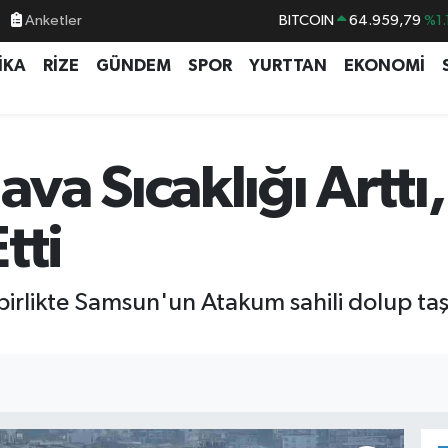
Anketler
BITCOIN
64.959,79
%1.
DOLAR
47,7436
%0.
İKA
RİZE
GÜNDEM
SPOR
YURTTAN
EKONOMİ
EURO
55,2510
%0.
STERLİN
64,4811
%0.
GRAM ALTIN
6660.55
%0.
a Sıcaklığı Arttı
BİST100
13.779
%-
tti
 birlikte Samsun'un Atakum sahili dolup taş