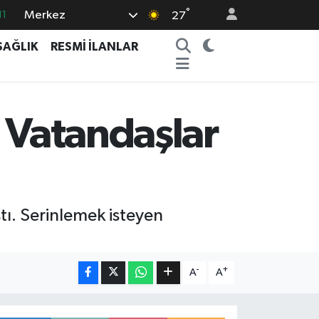
°
Merkez
11
27
18
SAĞLIK
RESMİ İLANLAR
32
38
03
, Vatandaşlar
14
tı. Serinlemek isteyen
-
+
A
A