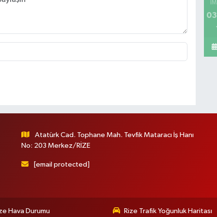
İM
03
Atatürk Cad. Tophane Mah. Tevfik Mataracı İş Hanı
No: 203 Merkez/RİZE
[email protected]
ize Hava Durumu
Rize Trafik Yoğunluk Haritası