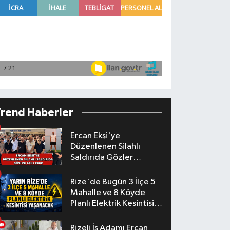
Trend Haberler
Ercan Ekşi'ye
Düzenlenen Silahlı
Saldırıda Gözler
Faillerde
Rize'de Bugün 3 İlçe 5
Mahalle ve 8 Köyde
Planlı Elektrik Kesintisi
Yaşanacak
Rizeli İş Adamı Ercan