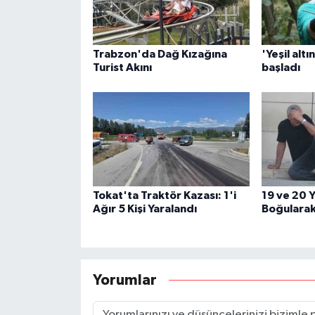
Trabzon'da Dağ Kızağına
'Yeşil altı
Turist Akını
başladı
Tokat'ta Traktör Kazası: 1'i
19 ve 20 Y
Ağır 5 Kişi Yaralandı
Boğularak
Yorumlar