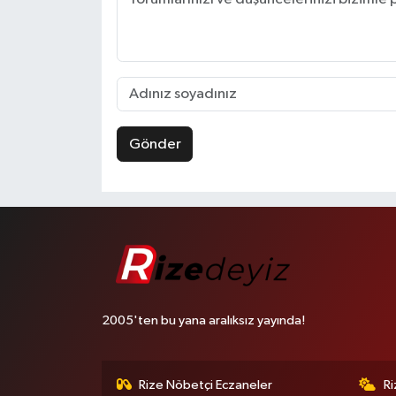
Gönder
2005'ten bu yana aralıksız yayında!
Rize Nöbetçi Eczaneler
R