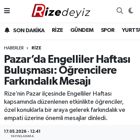
Spor
Rize Nöbetçi Eczaneler
RİZE
GÜNDEM
SPOR
YURTT
SON DAKİKA
Gündem
Rize Hava Durumu
HABERLER
RIZE
Yurttan Haberler
Rize Trafik Yoğunluk Haritası
Pazar’da Engelliler Haftası
Buluşması: Öğrencilere
Ekonomi
Süper Lig Puan Durumu ve Fikstür
Farkındalık Mesajı
Teknoloji
Tüm Manşetler
Rize’nin Pazar ilçesinde Engelliler Haftası
kapsamında düzenlenen etkinlikte öğrenciler,
Sağlık
Son Dakika Haberleri
özel konuklarla bir araya gelerek farkındalık ve
empati üzerine önemli mesajlar dinledi.
Haber Arşivi
17.05.2026 - 12:41
YAYINLANMA