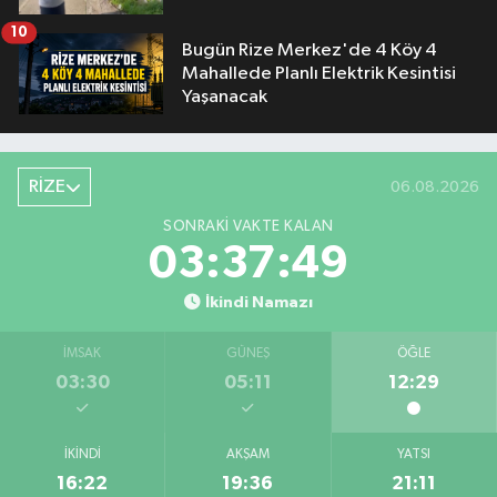
10
Bugün Rize Merkez'de 4 Köy 4
Mahallede Planlı Elektrik Kesintisi
Yaşanacak
RİZE
06.08.2026
SONRAKI VAKTE KALAN
03:37:49
İkindi Namazı
İMSAK
GÜNEŞ
ÖĞLE
03:30
05:11
12:29
İKINDI
AKŞAM
YATSI
16:22
19:36
21:11