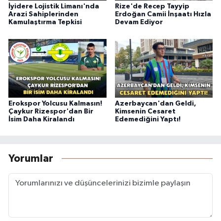
İyidere Lojistik Limanı'nda
Rize'de Recep Tayyip
Arazi Sahiplerinden
Erdoğan Camii İnşaatı Hızla
Kamulaştırma Tepkisi
Devam Ediyor
Erokspor Yolcusu Kalmasın!
Azerbaycan'dan Geldi,
Çaykur Rizespor'dan Bir
Kimsenin Cesaret
İsim Daha Kiralandı
Edemediğini Yaptı!
Yorumlar