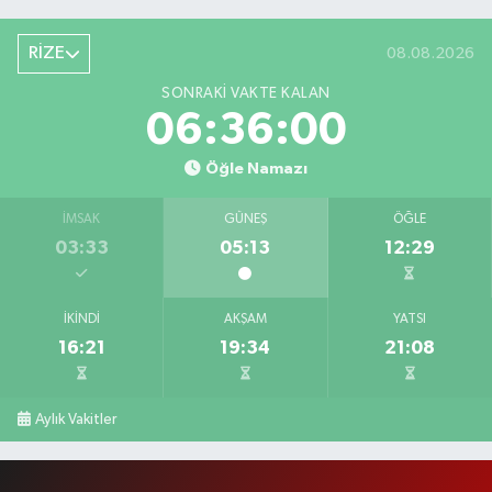
RİZE
08.08.2026
SONRAKI VAKTE KALAN
06:35:59
Öğle Namazı
İMSAK
GÜNEŞ
ÖĞLE
03:33
05:13
12:29
İKINDI
AKŞAM
YATSI
16:21
19:34
21:08
Aylık Vakitler