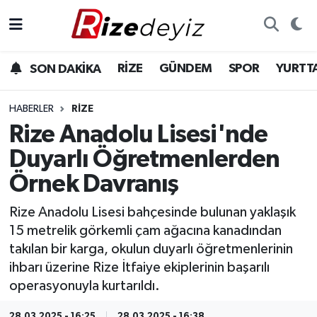
Spor
Rize Nöbetçi Eczaneler
RİZE
GÜNDEM
SPOR
YURTT
SON DAKİKA
Gündem
Rize Hava Durumu
HABERLER
RIZE
Yurttan Haberler
Rize Trafik Yoğunluk Haritası
Rize Anadolu Lisesi'nde
Duyarlı Öğretmenlerden
Ekonomi
Süper Lig Puan Durumu ve Fikstür
Örnek Davranış
Teknoloji
Tüm Manşetler
Rize Anadolu Lisesi bahçesinde bulunan yaklaşık
15 metrelik görkemli çam ağacına kanadından
Sağlık
Son Dakika Haberleri
takılan bir karga, okulun duyarlı öğretmenlerinin
ihbarı üzerine Rize İtfaiye ekiplerinin başarılı
Haber Arşivi
operasyonuyla kurtarıldı.
28.03.2025 - 16:25
28.03.2025 - 16:38