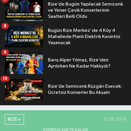
Rize’de Bugün Yapılacak Semicenk
ve Yener Çevik Konserlerinin
Saatleri Belli Oldu
8
Bugün Rize Merkez'de 4 Köy 4
Mahallede Planlı Elektrik Kesintisi
Yaşanacak
9
Barış Alper Yılmaz, Rize’den
Ayrılırken Ne Kadar Haklıydı?
10
Rize’de Semicenk Rüzgârı Esecek:
Ücretsiz Konserler Bu Akşam
RİZE
07.08.2026
SONRAKI VAKTE KALAN