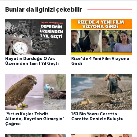
Bunlar da ilginizi çekebilir
Hayatın Durduğu O An:
Rize'de 4 Yeni Film Vizyona
Üzerinden Tam 1 Yıl Geçti
Girdi
'Yırtıcı Kuşlar Tehdit
153 Bin Yavru Caretta
Altında, Kayıtları Girmeyin'
Caretta Denizle Buluştu
Çağrısı