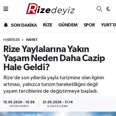
Spor
Rize Nöbetçi Eczaneler
RİZE
GÜNDEM
SPOR
YURTT
SON DAKİKA
Gündem
Rize Hava Durumu
HABERLER
HAYAT
Yurttan Haberler
Rize Trafik Yoğunluk Haritası
Rize Yaylalarına Yakın
Yaşam Neden Daha Cazip
Ekonomi
Süper Lig Puan Durumu ve Fikstür
Hale Geldi?
Teknoloji
Tüm Manşetler
Rize’de son yıllarda yayla turizmine olan ilginin
artması, yalnızca turizm hareketliliğini değil
Sağlık
Son Dakika Haberleri
yaşam tercihlerini de değiştirmeye başladı.
Haber Arşivi
15.05.2026 - 10:56
21.05.2026 - 11:14
YAYINLANMA
GÜNCELLEME