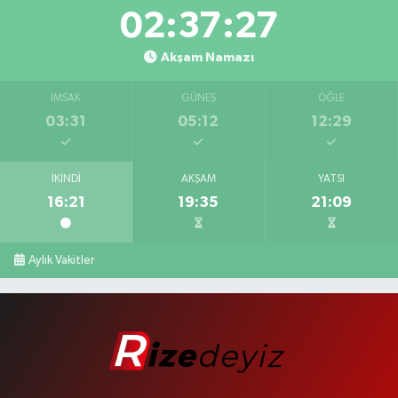
02:37:26
Akşam Namazı
İMSAK
GÜNEŞ
ÖĞLE
03:31
05:12
12:29
İKINDI
AKŞAM
YATSI
16:21
19:35
21:09
Aylık Vakitler