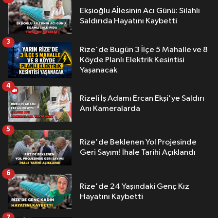
Ekşioğlu Aİlesinin Acı Günü: Silahlı
Saldırıda Hayatını Kaybetti
3
Rize'de Bugün 3 İlçe 5 Mahalle ve 8
Köyde Planlı Elektrik Kesintisi
Yaşanacak
4
Rizeli İş Adamı Ercan Ekşi'ye Saldırı
Anı Kameralarda
5
Rize'de Beklenen Yol Projesinde
Geri Sayım! İhale Tarihi Açıklandı
6
Rize'de 24 Yaşındaki Genç Kız
Hayatını Kaybetti
7