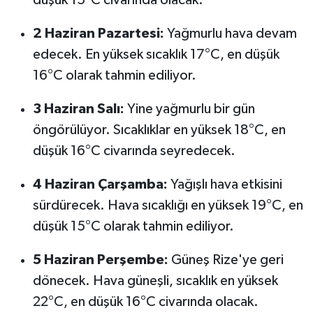
2 Haziran Pazartesi:
Yağmurlu hava devam
edecek. En yüksek sıcaklık 17°C, en düşük
16°C olarak tahmin ediliyor.
3 Haziran Salı:
Yine yağmurlu bir gün
öngörülüyor. Sıcaklıklar en yüksek 18°C, en
düşük 16°C civarında seyredecek.
4 Haziran Çarşamba:
Yağışlı hava etkisini
sürdürecek. Hava sıcaklığı en yüksek 19°C, en
düşük 15°C olarak tahmin ediliyor.
5 Haziran Perşembe:
Güneş Rize'ye geri
dönecek. Hava güneşli, sıcaklık en yüksek
22°C, en düşük 16°C civarında olacak.