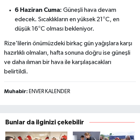
6 Haziran Cuma:
Güneşli hava devam
edecek. Sıcaklıkların en yüksek 21°C, en
düşük 16°C olması bekleniyor.
Rize'lilerin önümüzdeki birkaç gün yağışlara karşı
hazırlıklı olmaları, hafta sonuna doğru ise güneşli
ve daha ılıman bir hava ile karşılaşacakları
belirtildi.
Muhabir:
ENVER KALENDER
Bunlar da ilginizi çekebilir