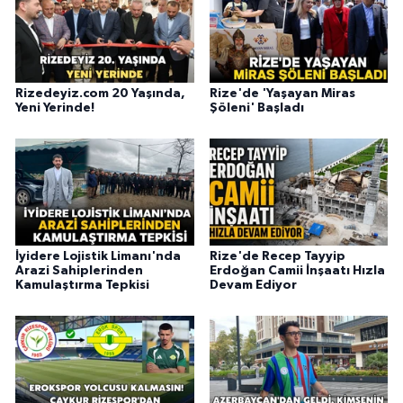
Rizedeyiz.com 20 Yaşında,
Rize'de 'Yaşayan Miras
Yeni Yerinde!
Şöleni' Başladı
İyidere Lojistik Limanı'nda
Rize'de Recep Tayyip
Arazi Sahiplerinden
Erdoğan Camii İnşaatı Hızla
Kamulaştırma Tepkisi
Devam Ediyor